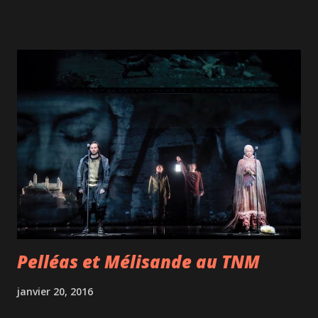
hier soir à la Maison symphonique de Montréal: Stephen
Hough joue Beethoven . Malgré mes grandes lacunes en
musique classique, j'adore aller écouter des concerts. Alors,
aller écouter un pianiste de renommée mondiale
accompagné par l' Orchestre Symphonique de Montréal , je
bouillonnais d'impatience! Je ne vous rappellerai pas à quel
point la salle de la Maison symphonique est somptueuse,
luxueuse, confortable et durable. Non, je ne le ferai pas,
même si je serais bien tenté de vous parler de l'orgue
immense qui l'orne ou encore de sa certification LEED...
Stephen Hough (avec l'accent britannique, ça donnera...
Pelléas et Mélisande au TNM
janvier 20, 2016