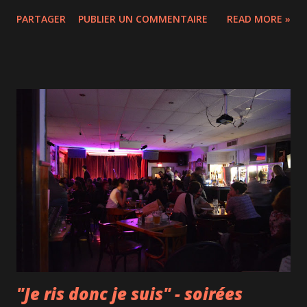
étudiants ici ), j'ai assisté à un drame lyrique magistral.
PARTAGER
PUBLIER UN COMMENTAIRE
READ MORE »
L'argument? Otello, général de l'armée vénitienne, revient
victorieux d'une guerre contre les Turcs. La foule entière
est heureuse de ce retour, excepté deux personnes : Iago,
vexé de ne pas avoir été promu lieutenant, et Roderigo,
secrètement amoureux de Desdemona, la femme d'Otello.
Dès lors, Iago n'a qu'une seule idée en tête : tuer Otello.
C'est à travers un plan machiavélique où il manipulera
Cassio, le nouveau lieutenant, puis Otello en suscitant sa
jalousie, qu'il arrivera à ses fins. Ce qui est magique dans
cet opéra inspiré de l’œuvre de Shakespeare, c'est le choc
entre la bonté presque angélique de Desdemona, la rage
d'Otello et la ...
"Je ris donc je suis" - soirées