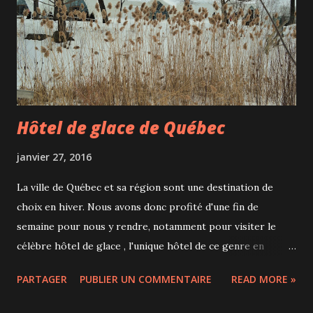
serait dommage de ne pas goûter... sans oublier le verre de
bière à 2,50$! Les soirées "Je ris donc je suis" sont une
initiative de Serge Yvan Bourque , un sympathique et
enthousiaste art...
Hôtel de glace de Québec
janvier 27, 2016
La ville de Québec et sa région sont une destination de
choix en hiver. Nous avons donc profité d'une fin de
semaine pour nous y rendre, notamment pour visiter le
célèbre hôtel de glace , l'unique hôtel de ce genre en
Amérique! Situé sur l'ancien domaine du jardin zoologique à
PARTAGER
PUBLIER UN COMMENTAIRE
READ MORE »
15 minutes du Vieux-Québec, l'hôtel n'abrite pas moins de
44 chambres et suites, 1 immense bar de glace avec 3