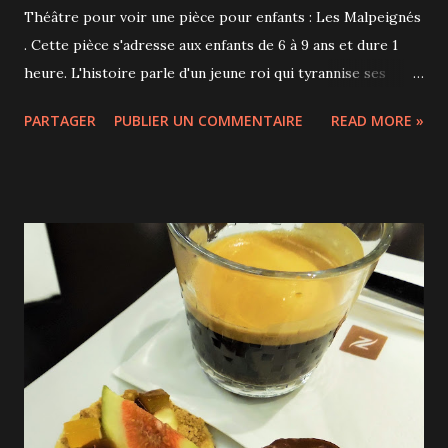
Théâtre pour voir une pièce pour enfants : Les Malpeignés
. Cette pièce s'adresse aux enfants de 6 à 9 ans et dure 1
heure. L'histoire parle d'un jeune roi qui tyrannise ses
sujets en dictant sa loi et en leur imposant des sanctions
PARTAGER
PUBLIER UN COMMENTAIRE
READ MORE »
farfelues. En fait, ce jeune tyran est très malade et il agit
ainsi pour mettre l'amitié de ses compagnons à l'épreuve
mais il finira par comprendre le sens de l'amitié avant de
mourir. Le thème de la mort, pas facile à aborder avec des
enfants, est traité très subtilement. On s'attache
rapidement aux personnages qui apprennent petit à petit à
s'affirmer au sein de leur groupe d'amis et qui ont chacun
des rêves, un humour et une personnalité bien à eux. Même
si la forme plaît particulièrement aux enfants, le fond ravit
également les parents. L'auteure des Malpeignés est
Lauriane Derouin, la jeune lauréate de la 9ème édition du
concours Le th...