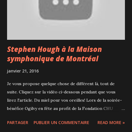
Baltimore de Joël Dicker J'ai lu avec plaisir en juillet La
Vérité sur l'Affaire Harry Quebert (écrit en 2012 et vendu à
plus...
Stephen Hough à la Maison
symphonique de Montréal
janvier 21, 2016
Je vous propose quelque chose de différent là, tout de
suite. Cliquez sur la vidéo ci-dessous pendant que vous
lirez l'article. Du miel pour vos oreilles! Lors de la soirée-
bénéfice Ogilvy en fête au profit de la Fondation CHU
Sainte-Justine, Marie avait gagné dans un Christmas
PARTAGER
PUBLIER UN COMMENTAIRE
READ MORE »
cracker deux places pour le concert que je suis allé voir