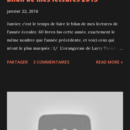
janvier 22, 2016
Janvier, c'est le temps de faire le bilan de mes lectures de
l'année écoulée. 60 livres lus cette année, exactement le
même nombre que l'année précédente, et voici ceux qui
m'ont le plus marquée : 1/ L'orangeraie de Larry Tremblay
Le seul livre de ma sélection écrit par un québécois... Un
PARTAGER
3 COMMENTAIRES
READ MORE »
texte qui fait cruellement écho à l'actualité : Amed et Aziz
sont jumeaux dans un pays en guerre et leurs grands-
parents viennent d'être tués dans le bombardement de leur
maison. L'un des 2 devra être utilisé comme bombe humaine
pour sauver son pays, venger sa famille et être envoyé au
paradis. Un livre terriblement actuel qui nous maintient en
haleine du début à la fin, vraiment superbe. Ce livre a
d'ailleurs obtenu en 2014 le Prix des libraires du Québec et
en 2015 le Prix littéraire des collégiens . 2/ Le livre des