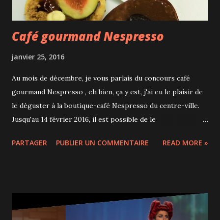
Café gourmand Nespresso
janvier 25, 2016
Au mois de décembre, je vous parlais du concours café
gourmand Nespresso , eh bien, ça y est, j'ai eu le plaisir de
le déguster à la boutique-café Nespresso du centre-ville.
Jusqu'au 14 février 2016, il est possible de le
commander dans les restaurants partenaires sélectionnés
PARTAGER
PUBLIER UN COMMENTAIRE
READ MORE »
par Nespresso à Montréal et Québec : Auberge St-Antoine,
Europea, Europea Espace Boutique, Brasserie Beaver Hall,
Birks Café, La Palette Gourmande, Le Restaurant de
l'Institut, Graziella, L'Auberge sur la route et Laurie
Raphaël. J'ai adoré ces 2 mignardises très originales et
complémentaires, La fève et le grain et Zeste de figue. La