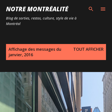
Passer au contenu principal
NOTRE MONTRÉALITÉ
Blog de sorties, restos, culture, style de vie à
Montréal
M
Affichage des messages du
TOUT AFFICHER
e
janvier, 2016
s
s
a
g
e
s