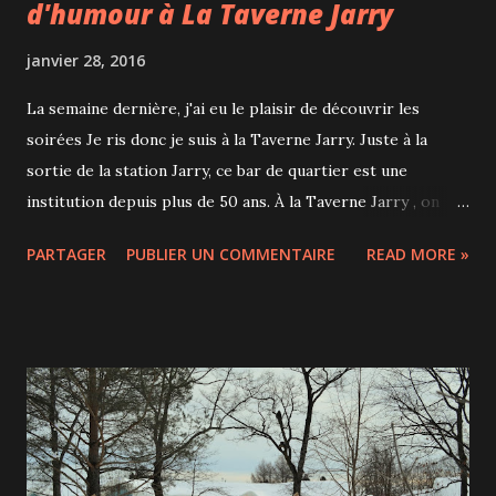
d'humour à La Taverne Jarry
janvier 28, 2016
La semaine dernière, j'ai eu le plaisir de découvrir les
soirées Je ris donc je suis à la Taverne Jarry. Juste à la
sortie de la station Jarry, ce bar de quartier est une
institution depuis plus de 50 ans. À la Taverne Jarry , on
peut y aller pour boire une bière mais aussi pour voir entre
PARTAGER
PUBLIER UN COMMENTAIRE
READ MORE »
amis les matchs des Canadiens, venir assister à des
concerts et depuis le mois de septembre y découvrir une
fois par mois des humoristes de la relève lors des soirées "
Je ris donc je suis ". La soirée commence à 20h mais mieux
vaut arriver plus tôt pour être bien placé car à seulement
7$ l'entrée, la salle se remplit vite. Et puis de 17h30 à 20h30,
le Café de la Taverne Jarry propose des valeurs sûres
comme l'excellente soupe à l'oignon gratinée maison qu'il