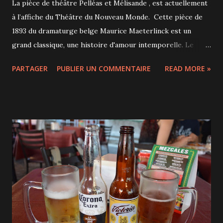
La pièce de théâtre Pelléas et Mélisande , est actuellement
à l’affiche du Théâtre du Nouveau Monde. Cette pièce de
1893 du dramaturge belge Maurice Maeterlinck est un
grand classique, une histoire d'amour intemporelle. Le
prince Golaud, égaré dans la forêt, découvre au bord d’une
PARTAGER
PUBLIER UN COMMENTAIRE
READ MORE »
fontaine une jeune femme en pleurs : Mélisande. Celle-ci
est belle et mystérieuse et Golaud décide de l'épouser et
de la ramener au château de sa famille, dans le royaume
d'Allemonde. Là-bas, elle fait la connaissance de Pelléas, le
demi-frère de Golaud, et une attirance se crée, rendant
Golaud fou de jalousie. Sophie Desmarais et Éric Robidoux
deviennent amants sous nos yeux dans un passage chanté
très rock. Car oui, si la pièce est classique, la mise en scène
l'est beaucoup moins. Elle est même très aventureuse et
fait grincer quelques dents dans la salle mais j'ai pour ma
part adoré ce vent de nouveauté. Christian Lapointe, le