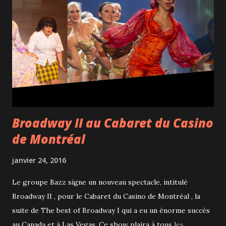
première est une coque en chocolat noir remplie d'une
mousse au chocolat café, d'une panna cotta au café tonka et
d'une gelée de griottes tandis que la deuxième est une
dacquoise aux amandes avec mousse à l'orange, caramel aux
figues, crumble aux épices, écorce d'orange confite, gelée à
l'orange et figue fraîche. Par contre, pou...
Broadway II au Cabaret du Casino
de Montréal
janvier 24, 2016
Le groupe Bazz signe un nouveau spectacle, intitulé
Broadway II , pour le Cabaret du Casino de Montréal , la
suite de The best of Broadway I qui a eu un énorme succès
au Canada et à Las Vegas. Ce show plaira à tous les