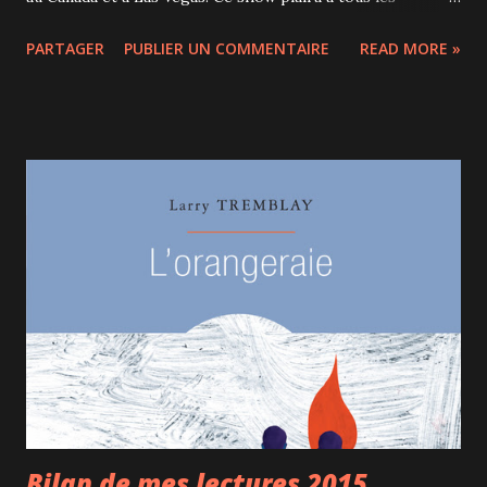
amateurs de comédies musicales car il reprend pas moins
PARTAGER
PUBLIER UN COMMENTAIRE
READ MORE »
de 40 chansons extraites de 21 spectacles à succès dont
Cabaret , Starmania , Priscilla queen of the desert , Fame …
Sur scène, une troupe de 20 artistes polyvalents enchaîne
les tableaux à un rythme effréné sur la musique live d’un
excellent orchestre. Par rapport aux précédents spectacles
vus au Cabaret du Casino de Montréal ( Cabaret burlesque
et Forever Michael ), la lumière est mise sur 4 chanteurs
vedettes et non 2, cela répond parfaitement à la nécessité
de s’adapter aux différents styles de toutes ces comédies
musicales. J’ai particulièrement aimé les reprises de
Cabaret et Chicago , la mise en scène était réglée au
cordeau et le chant impeccable. C’est sûr que ce style de
comédies musicales est ...
Bilan de mes lectures 2015