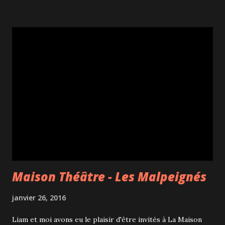
sections, une glissade intérieure et une glissade extérieure,
1 chapelle, 1 cabane à sucre, mais aussi toutes les
commodités pour les courageux qui y séjournent dont des
spas et saunas. Tout proche de l'hôtel, un pavillon "en dur"
abrite le celsius café, des toilettes et les vestiaires. Visite
guidée! L'environnement de l'hôtel est très beau. La
chapelle, un cadre magnifique pour celles qui sont prêtes à
se marier en bottes de neige... Les forfaits mariage
commencent à 2 400$. La cabane à sucre. Le sublime bar
Neige, avec son pommier ...
Maison Théâtre - Les Malpeignés
janvier 26, 2016
Liam et moi avons eu le plaisir d'être invités à La Maison