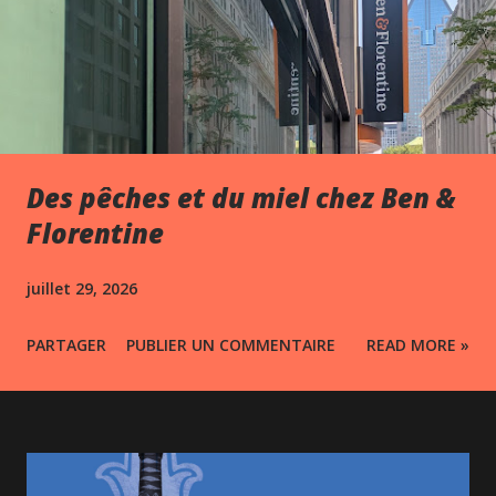
Des pêches et du miel chez Ben &
Florentine
juillet 29, 2026
PARTAGER
PUBLIER UN COMMENTAIRE
READ MORE »