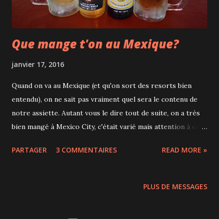
metteur en scène, n'a pas arrêté de...
Que mange t'on au Mexique?
janvier 17, 2016
Quand on va au Mexique (et qu'on sort des resorts bien
entendu), on ne sait pas vraiment quel sera le contenu de
notre assiette. Autant vous le dire tout de suite, on a très
bien mangé à Mexico City, c'était varié mais attention à ceux
qui ne mangent pas épicé car de nombreux plats sont
PARTAGER
3 COMMENTAIRES
READ MORE »
relevés. Dans cet article, vous aurez peut-être une
overdose de nourriture mais à 3 repas par jour (comme
tout le monde ou presque) sur 8 jours, nous avons pu
PLUS DE MESSAGES
tester pas mal de spécialités. La vie étant moins chère au
Mexique, cela se ressent sur la facture. Il est possible de