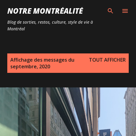
Passer au contenu principal
NOTRE MONTRÉALITÉ
Blog de sorties, restos, culture, style de vie à
Montréal
M
Affichage des messages du
TOUT AFFICHER
e
septembre, 2020
s
s
a
g
e
s