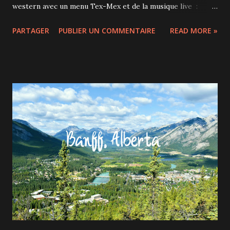
western avec un menu Tex-Mex et de la musique live :
chansonniers, groupes de rock, DJ... Nous avons été
PARTAGER
PUBLIER UN COMMENTAIRE
READ MORE »
invités au Jack Saloon de Brossard car il fête cette semaine
officiellement son 7ème anniversaire. Après 4 mois de
travaux et une pandémie, le restaurant qui se trouve en
plein cœur du Quartier DIX30 s'est refait une beauté et
s'adapte aux consignes de la santé publique sur la COVID.
Mais même si le masque doit être porté pendant les
déplacements dans le restaurant et qu'il n'est plus possible
de danser, l'ambiance est tout de même bien là! Le soir où
on y est allé, on a particulièrement apprécié les reprises de
grands standards à la guitare par Sébastien Brault. Une
nouvelle carte des cocktails a été concoctée par le réputé
mixologue montréalais Lawrence Picard. Des cocktails
classi...