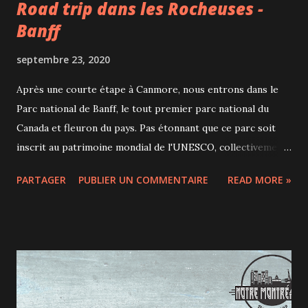
Road trip dans les Rocheuses -
Banff
septembre 23, 2020
Après une courte étape à Canmore, nous entrons dans le
Parc national de Banff, le tout premier parc national du
Canada et fleuron du pays. Pas étonnant que ce parc soit
inscrit au patrimoine mondial de l'UNESCO, collectivement
avec les autres parcs des montagnes Rocheuses
PARTAGER
PUBLIER UN COMMENTAIRE
READ MORE »
canadiennes. Dans ce grand coin de l'Alberta, les activités ne
manquent pas, aussi bien en été qu'en hiver. L'été, on y vient
pour profiter des randonnées dans des décors sublimes,
admirer les lacs glaciaires aux eaux turquoise ou encore
faire du cyclisme / escalade / navigation. En hiver, on y
vient pour le ski alpin ou de fond, mais aussi les randonnées
hivernales à pied ou en raquettes. 3 millions de visiteurs