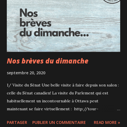
par an tout de même! Banff Le grand village de Banff est
très charmant, car complètement entouré de montagnes et
traversé par les eaux blanchâtres de la Bow River. Le village
regorge d'hôtels, de restaurants et de boutiques de
souvenirs, mais il compte aussi quelques points d'intérêts ...
Nos brèves du dimanche
septembre 20, 2020
1/ Visite du Sénat Une belle visite à faire depuis son salon :
celle du Sénat canadien! La visite du Parlement qui est
habituellement un incontournable à Ottawa peut
maintenant se faire virtuellement : http://tour-
ext.sencanada.ca/tour/index.html 2/ Les désinfectants à
PARTAGER
PUBLIER UN COMMENTAIRE
READ MORE »
mains CARDEA On a reçu à tester les produits CARDEA qui