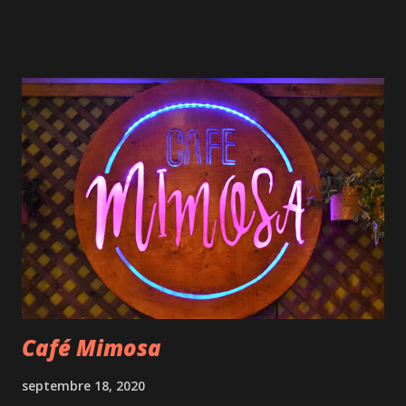
sont des savons à mains sans rinçage sous forme de gel.
Composés à 70 % d’alcool isopropylique, ils laissent une
agréable odeur sur les mains (contrairement à de nombreux
autres testés au cours des derniers mois), n’assèchent pas
la peau et ne laissent pas de résidus collants tout en tuant
bactéries et microbes. Ce sont des produits entièrement
faits au Québec vendus en 4 formats : 60 ml pour glisser
dans son sac (2,75$), en pompes de 500 ml (10,50$) et 700
ml (14,50$) ou en bidon de 4 litres (50$), parfait pour les
commerçants. 3/ Le Jack Saloon du Quartier Dix30 fête
son 7ème anniversaire Après 4 mois de travaux et une
pandémie, le Jack Saloon qui...
Café Mimosa
septembre 18, 2020