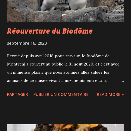
ils sont servis simples (10$) ou doubles (12$) avec plusieurs
jus au choix S...
Réouverture du Biodôme
septembre 16, 2020
Fermé depuis avril 2018 pour travaux, le Biodôme de
Montréal a rouvert au public le 31 août 2020, et c'est avec
un immense plaisir que nous sommes allés saluer les
animaux de ce musée vivant à mi-chemin entre zoo,
aquarium et jardin botanique. Cet ancien vélodrome,
PARTAGER
PUBLIER UN COMMENTAIRE
READ MORE »
converti en Biodôme en 1992, a de nouveau été repensé
pour offrir une expérience encore plus immersive aux
visiteurs. Le changement principal est la création d'une
mezzanine depuis laquelle on peut observer les 5
écosystèmes des Amériques. De là-haut, on a ainsi de très