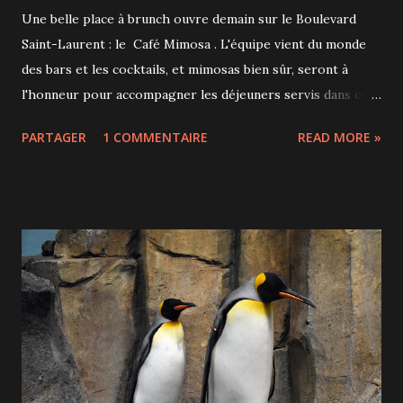
Une belle place à brunch ouvre demain sur le Boulevard
Saint-Laurent : le Café Mimosa . L'équipe vient du monde
des bars et les cocktails, et mimosas bien sûr, seront à
l'honneur pour accompagner les déjeuners servis dans ce
restaurant au décor inspiré par l'art urbain. Les murs sont
PARTAGER
1 COMMENTAIRE
READ MORE »
gais et colorés et des toiles et œuvres d'art de différents
artistes seront exposées et pourront être achetées par les
clients. alors ouvrez l'œil lors de votre visite au cas où vous
auriez un coup de cœur. À la carte, des déjeuners
traditionnels servis toute la semaine en généreuses
portions. Comptez entre 14 et 24$ pour vous rassasier de
crêpes, gaufres, omelettes ou œufs bénédictines par
exemple. Pommes de terre parfaitement assaisonnées et
sauce hollandaise légère Crêpes (3) choco-fruits très
gourmandes Crème chantilly maison, mayonnaise, ketchup
sont servis dans des verres à shooters Quant aux mimosas,