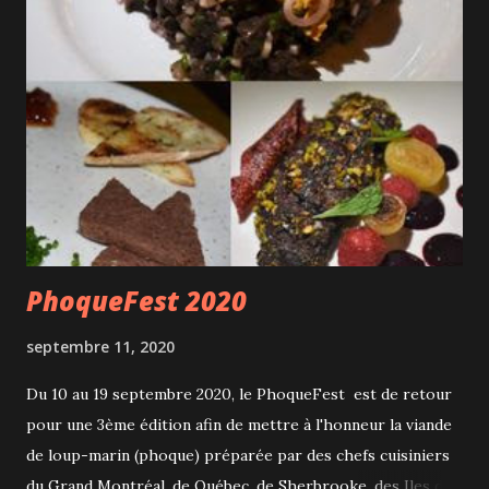
belles vues d'ensemble sur les espaces, sur la cime des
arbres de la forêt tropicale humide (et les animaux qui s'y
cachent) mais aussi sur la voûte d'où arrive la lumière
naturelle. En bas, les 5 écosystèmes sont reliés par un
"espace de décompression entre le milieu urbain et cette
oasis de nature", un espace résolument contemporain et
tout blanc d'où on part à la découverte de chaque espace en
poussant une porte. Autre aj...
PhoqueFest 2020
septembre 11, 2020
Du 10 au 19 septembre 2020, le PhoqueFest est de retour
pour une 3ème édition afin de mettre à l'honneur la viande
de loup-marin (phoque) préparée par des chefs cuisiniers
du Grand Montréal, de Québec, de Sherbrooke, des Iles de