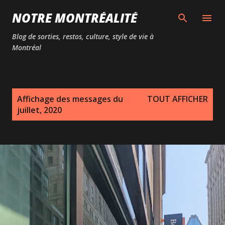
Passer au contenu principal
NOTRE MONTRÉALITÉ
Blog de sorties, restos, culture, style de vie à
Montréal
M
Affichage des messages du
TOUT AFFICHER
e
juillet, 2020
s
s
a
g
e
s