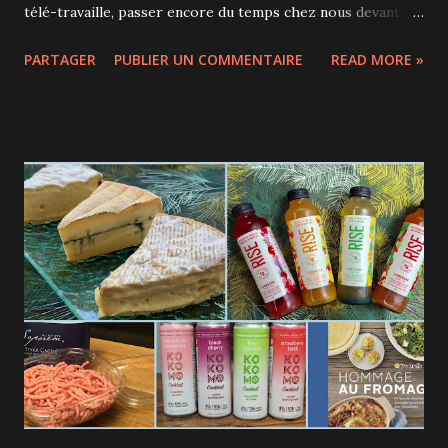
télé-travaille, passer encore du temps chez nous devant un
écran après notre journée de travail nous fait beaucoup
PARTAGER
PUBLIER UN COMMENTAIRE
READ MORE »
moins rêver... C'est avec grand plaisir qu'on a donc
découvert les soirées "À 2 mètres de l'humour" : 6
humoristes de la relève qui nous font découvrir quelques
uns de leurs sketchs pendant environ 10 minutes chacun au
parc Laurier pendant qu'on peut tranquillement pique-
niquer. Organisées par Cédric Gélinas-Séguin et Lucas
Boucher (à l'animation), ces soirées qui ont commencé au
début du mois ont reçu un si bel accueil qu'elles ont
maintenant lieu 2 soirs par semaine : le lundi et le jeudi, de
19h à 20h15. Bon, pour cause de cours de gym collectif juste
à côté hier, ça a commencé à 19h30... ça laisse le temps de
pique-niquer et échanger... L...