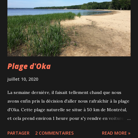
L'autre nouveauté est le Macpherson de l’Isle (en hommage
à Sir James MacPherson LeMoine, un seigneur de l’Isle-
aux-Grues), un fromage doux à pâte demi-ferme à croûte
lavée avec une raie de cendre végétale en son centre. Deux
belles nouveautés à intégrer à...
Plage d'Oka
juillet 10, 2020
La semaine dernière, il faisait tellement chaud que nous
avons enfin pris la décision d'aller nous rafraîchir à la plage
d'Oka. Cette plage naturelle se situe à 50 km de Montréal,
et cela prend environ 1 heure pour s'y rendre en voiture.
Cette plage de sable fait partie du Parc national d'Oka ,
PARTAGER
2 COMMENTAIRES
READ MORE »
géré par la Sépaq, qui longe le Lac des Deux Montagnes, là