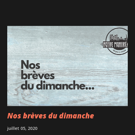
où la Rivière des Outaouais se sépare en Rivière des
Prairies et Rivière des Milles-Îles. L'accès En temps normal,
on peut prendre son billet à l'entrée du Parc national d'Oka
pour se rendre à la plage. Mais en ces temps de pandémie,
il est fortement recommandé de faire son achat de billets à
l'avance sur internet, car les capacités d'accueil ont été
diminuées. Le billet adulte coûte 8.90$ alors que c'est
gratuit pour les mineurs. Une fois votre facture
téléchargée sur votre téléphone, il ne vous restera qu'à
payer le stationnement en arrivant, un frais fixe de 10$
réduit à 5$ q...
Nos brèves du dimanche
juillet 05, 2020