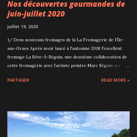
Nos découvertes gourmandes de
juin-juillet 2020
juillet 19, 2020
1/ Deux nouveaux fromages de la La Fromagerie de l’Île-
aux-Grues Après avoir lancé à l'automne 2018 l'excellent
fromage La Bête-À-Séguin, une deuxième collaboration de
cette fromagerie avec l’artiste peintre Marc Séguin qui
réside régulièrement à l'Île-aux-Grues vient de voir le jour
PARTAGER
READ MORE »
: L’Angélique-À-Marc. Ce fromage aux arômes subtils
contient de l'angélique, une plante très aromatique aussi
utilisée pour ses vertus médicinales et qu'on trouve sur
l'île. On perçoit également des notes boisées car le
fromage est entouré d'une sangle de bois pendant son
affinage. Premier plan : La Bête-À-Séguin, milieu : le
Macphersion de l'Isle, dernier plan : L’Angélique-À-Marc