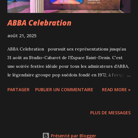
(Marissa Leon-John) Les Mômes (Yoann Van Den B...
ABBA Celebration
août 21, 2025
ABBA Celebration poursuit ses représentations jusqu’au
31 août au Studio-Cabaret de l’Espace Saint-Denis. C’est
une soirée festive idéale pour tous les admirateurs d’ABBA,
le légendaire groupe pop suédois fondé en 1972, à l’origine
de grands classiques comme Dancing Queen , Mamma Mia ,
PARTAGER
PUBLIER UN COMMENTAIRE
READ MORE »
Fernando ou Take a Chance on Me . La formule souper-
spectacle rend l’expérience encore plus immersive. Certes,
ABBA est bien un groupe suédois et non grec, mais le décor
PLUS DE MESSAGES
et l’esthétique inspirés de la Grèce offrent un cadre unique
qui donne au public l’impression de vivre un voyage
enchanteur. La salle est visuellement très belle avec ses
Présenté par Blogger