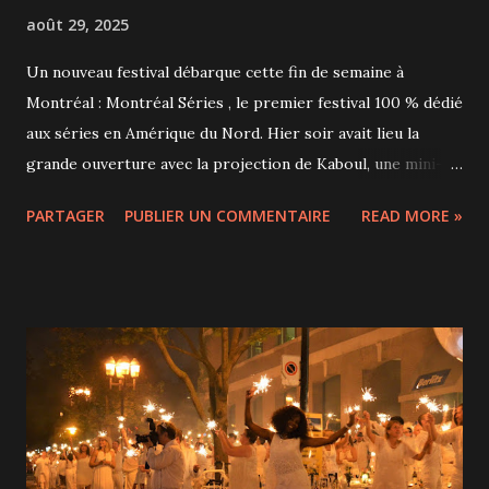
août 29, 2025
Un nouveau festival débarque cette fin de semaine à
Montréal : Montréal Séries , le premier festival 100 % dédié
aux séries en Amérique du Nord. Hier soir avait lieu la
grande ouverture avec la projection de Kaboul, une mini-
série de 6 épisodes qui revient sur la chute de la capitale
PARTAGER
PUBLIER UN COMMENTAIRE
READ MORE »
afghane en 2021. On y suit civils, diplomates et militaires qui
tentent de fuir un pays en plein chaos. C’est dur, intense,
bouleversant… et la salle du Théâtre Saint-Denis a vraiment
été happée par l’histoire. À la fin des 2 premiers épisodes,
on voulait tous savoir où on pouvait voir la suite! Une
discussion avec les 2 scénaristes a également permis d'en
apprendre plus sur l'écriture et le tournage de cette série
internationale. Le festival se poursuit jusqu’au 1er
septembre et il y en a pour tous les goûts. Au programme,