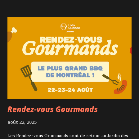
participants qu'à 17h30 et ils se rendront de façon
collective (des bus sont proposés) ou individuelle vers le
site afin que chacun installe sa table. Le dîner commencera
à 19h, entouré de musique et de créations florales et les
festivités continueront jusqu'à 23h avec fête, danse et
surprise. Photo-booth fleuri, violoniste, DJ, performance
aérienne de cirque, bar à tatouages temporaires et
paillettes dorées ont déjà été annoncés par exemple. Il y a
quelques années, nous avions même assisté à une demande
en mariage publique! Beau temps, mauvais temps,
l'événement se déroule et la magie...
Rendez-vous Gourmands
août 22, 2025
Les Rendez-vous Gourmands sont de retour au Jardin des