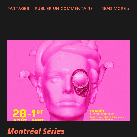
édition, les clichés lauréats du prestigieux concours
PARTAGER
PUBLIER UN COMMENTAIRE
READ MORE »
international. Cette année, 42 photos primées, issues de 30
pays, ont été choisies parmi plus de 59 000 images
soumises par près de 3 800 photographes. Des images
fortes, parfois bouleversantes, qui nous obligent à lever les
yeux de nos écrans pour mieux réfléchir au monde qui nous
entoure. Sécheresse, guerres, migrations forcées, crises
environnementales… les thèmes abordés sont nombreux et
ne laissent personne indifférent. Parmi les lauréats, le jeune
photojournaliste haïtien Clarens Siffroy, 24 ans, a été
récompensé pour sa série Crise en Haïti, un reportage
percutant qui témoigne à la fois de la violence et de la
résilience de la population. Impossible aussi de ne pas être
marqué par le portrait bouleversant de Mah...
Montréal Séries