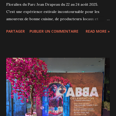
Floralies du Parc Jean Drapeau du 22 au 24 août 2025.
C'est une expérience estivale incontournable pour les
amoureux de bonne cuisine, de producteurs locaux et
d’ambiance festive — le tout dans un écrin de verdure au
PARTAGER
PUBLIER UN COMMENTAIRE
READ MORE »
cœur de Montréal, Mosaïcultures en prime. Cet événement
rassemble des chefs réputés et des restaurateurs locaux
qui quittent temporairement leurs cuisines pour offrir une
expérience gastronomique unique à ciel ouvert. Au
programme, dégustations de produits locaux, ateliers
culinaires, démonstrations avec des chefs, scène musicale,
animations déambulatoires. Un Passeport gourmand
permet de découvrir 7 plats signatures (petites portions)
créés par les chefs, sinon il est possible d'acheter les plats
de son choix à chacun des 7 comptoirs gourmands : Pan
Américan Pizza (Danny St-Pierre) Chef Dudu (Francis
Duval) Grillades Argentines (Chris Garde) Elle Jay’s