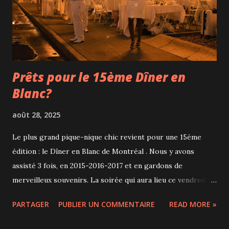
plusieurs séries d’ici et d’ailleurs, comme La Rebelle sur la
vie de George Sand, The Detectives sur l'affaire du
cannibale Luka Rocco Magnotta, Doubt sur un profiler
crimin...
Prêts pour le 15ème Dîner en
Blanc?
août 28, 2025
Le plus grand pique-nique chic revient pour une 15ème
édition : le Dîner en Blanc de Montréal . Nous y avons
assisté 3 fois, en 2015-2016-2017 et en gardons de
merveilleux souvenirs. La soirée qui aura lieu ce vendredi 5
septembre 2025 sera placée sous le thème "Élégance en
PARTAGER
PUBLIER UN COMMENTAIRE
READ MORE »
fleurs". Et comme le veut le concept, le lieu sera
spectaculaire… et gardé secret! Le lieu ne sera dévoilé aux