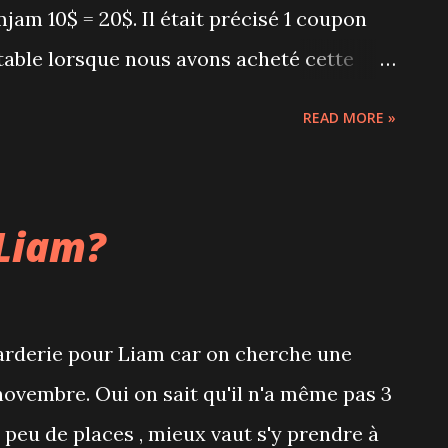
am 10$ = 20$. Il était précisé 1 coupon
table lorsque nous avons acheté cette
en caisse, la caissière aimable comme une
READ MORE »
orti les conditions générales Swarmjam
s restaurants acceptaient un coupon pour
 de 3 coupons pour une table de 6
 Liam?
à mon coup de gueule contre Komiko : 1/ la
 précisée dans l'offre 2/ le pourboire de
soit écrit nulle part. Quand on s'en est
 garderie pour Liam car on cherche une
rsé de nouveau un pourboire sur notre
 novembre. Oui on sait qu'il n'a même pas 3
mer pour qu'ils nous le rendent en espèces
peu de places , mieux vaut s'y prendre à