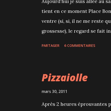
Aujourd'hui je suis allée au s
tient en ce moment Place Bon
ventre (si, si, il ne me reste 
grossesse), le regard se fait i
un salon où on va pour se fair
PARTAGER
6 COMMENTAIRES
cher. Mais je ne suis pas rep
exposants qui offrent des chos
céréales, magazines, crèmes, 
Pizzaiolle
de coeur pour une jeune com
du prénom du fils d'un des tr
mars 30, 2011
des vêtements designés au Qué
Après 2 heures éprouvantes p
équitable qui provient de l’An