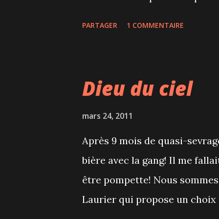
sur Les Quatre Saisons de Vi
PARTAGER
1 COMMENTAIRE
on a regretté que la musique 
live. C'est tellement beau qua
juste sous la scène... Mais la
Dieu du ciel
sublimait les corps des 26 da
plus musclés que filiformes, e
mars 24, 2011
même une danseuse aux cheveu
Après 9 mois de quasi-sevrage
deuxième partie Cantata, ball
bière avec la gang! Il me fall
et 19ème siècles avec cette f
être pompette! Nous sommes a
puissantes qui s'accompagnai
Laurier qui propose un choix i
castagnettes. P...
interdit au Canada d'amener 