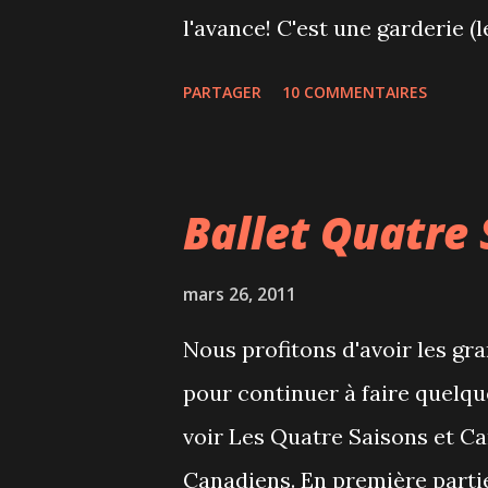
3/ les taxes sont calculées sur
l'avance! C'est une garderie (
qui va ouvrir d'ici 2 ou 3 moi
PARTAGER
10 COMMENTAIRES
de 6 mois à 5 ans (l'école pr
sont minces. Nous devons êtr
dont 9 places en pouponnière
Ballet Quatre 
le même jour et l'attribution 
comme au loto! Il faut donc mu
mars 26, 2011
retrouver le bec dans l'eau en
Nous profitons d'avoir les gr
s'inscrire dès qu'on apprend n
pour continuer à faire quelqu
qui est un guichet d'accès aux
voir Les Quatre Saisons et Ca
selon certains parents que la d
Canadiens. En première partie