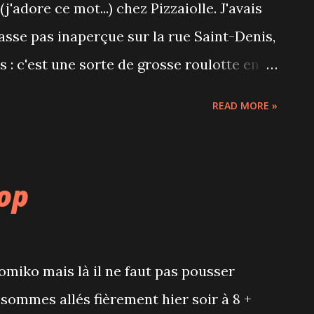
'adore ce mot...) chez Pizzaiolle. J'avais
jolie couverture qu'on dirait
passe pas inaperçue sur la rue Saint-Denis,
ien sur ces salons c'est qu'on ne paie pas
 : c'est une sorte de grosse roulotte en
e midi c'est qu'ils proposent un menu à 1 5$
READ MORE »
alade, une pizza cuite au feu de bois et
le service attentif et la qualité est au
op
miko mais là il ne faut pas pousser
sommes allés fièrement hier soir à 8 +