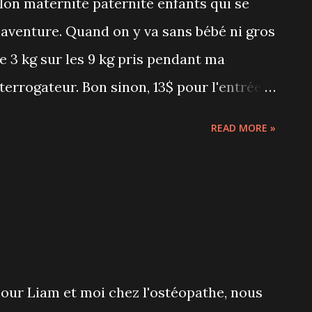
alon maternité paternité enfants qui se
aventure. Quand on y va sans bébé ni gros
que 3 kg sur les 9 kg pris pendant ma
nterrogateur. Bon sinon, 13$ pour l'entrée à
e vendre des choses, c'est vrai que ça fait
READ MORE »
artie les mains vides avec les nombreux
es : biberons, lait en poudre,
homéopathie... J'ai également eu un coup
pagnie québécoise Les Collections Liam
ès sympathiques designers. Ce sont
bec et faits à 100% de coton bio et
our Liam et moi chez l'ostéopathe, nous
drah Pradesh dans le centre de l’Inde. J'ai