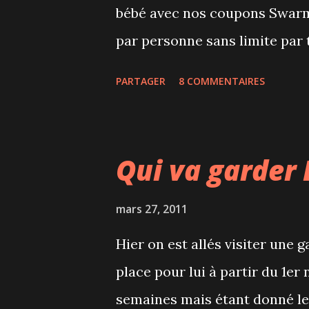
bébé avec nos coupons Swarmj
par personne sans limite par 
offre. Au moment du passage 
PARTAGER
8 COMMENTAIRES
porte de prison, nous a ress
disant que "généralement" le
2 personnes avec un maximum
Qui va garder
personnes et plus. Bref, voil
limite des coupons n'était pas
mars 27, 2011
15% a été rajouté sans que ce 
Hier on est allés visiter une
rendus compte après avoir ve
place pour lui à partir du 1er
carte de crédit on a du récla
semaines mais étant donné le 