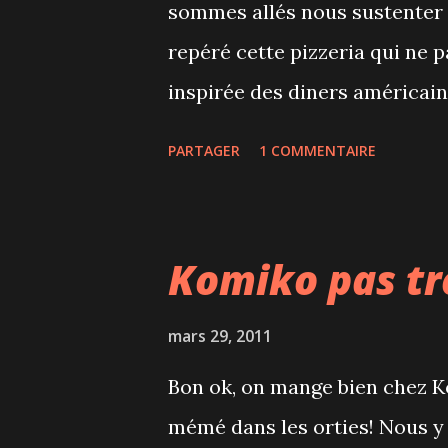
sommes allés nous sustenter (j
donc acheté à notre Liam une 
repéré cette pizzeria qui ne 
personnalisée. Et ce qui est b
inspirée des diners américains
...
acier. L'avantage d'y manger l
PARTAGER
1 COMMENTAIRE
comprenant une boisson, une s
un dessert. La déco est sympa, 
rendez-vous.
Komiko pas tr
mars 29, 2011
Bon ok, on mange bien chez Ko
mémé dans les orties! Nous y 