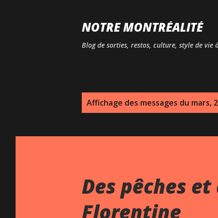
NOTRE MONTRÉALITÉ
Blog de sorties, restos, culture, style de vie
M
Affichage des messages du mars, 
e
s
s
a
Des pêches et 
g
Florentine
e