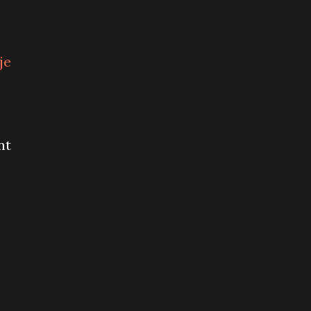
je
nt