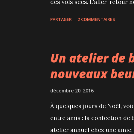
des vols secs. L'aller-retour
voyage au départ de Montréal
PARTAGER
2 COMMENTAIRES
destination peu touristique B
naturels et culturels variés, 
d'insécurité. Du coup, seulem
Un atelier de 
dans le pays chaque année, U
nouveaux beu
pays qui semble extraordinair
volcans, lacs), sites archéolo
décembre 20, 2016
Contrairement à d'autres pay
À quelques jours de Noël, voici
conserver ses traditions, son
entre amis : la confection de 
Notre itinéraire sur mesure Po
atelier annuel chez une amie, 