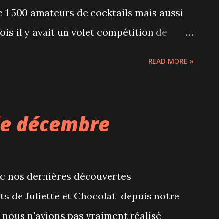
de 1 500 amateurs de cocktails mais aussi
ois il y avait un volet compétition de
ent leurs créations, jugées ensuite par un
READ MORE »
blic sur l'originalité, la présentation et
 café long allongé du Tim Hortons
en ont mis pleins les yeux et les papilles
de décembre
, réalisés avec le sourire et un art
 Certains cocktails étaient offerts en
en appréciées quand on fait un marathon
ec nos dernières découvertes
préféré. Avant de partir, nous avons
nts de Juliette et Chocolat depuis notre
ails que nous avons réalisé nous-mêmes
s, nous n'avions pas vraiment réalisé