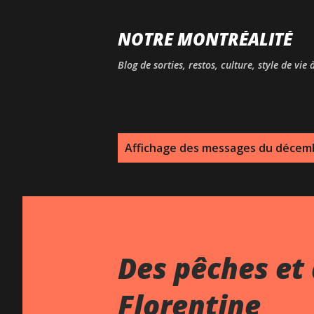
NOTRE MONTRÉALITÉ
Blog de sorties, restos, culture, style de vie
M
Affichage des messages du décem
e
s
s
a
Des pêches et 
g
Florentine
e