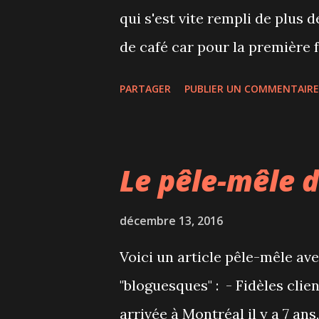
qui s'est vite rempli de plus 
arrachait quelques f...
de café car pour la première f
baristas. 8 baristas présentai
PARTAGER
PUBLIER UN COMMENTAIRE
jury de professionnels et le pu
bien sûr le goût. Amateurs de
s'abstenir... 18 BarChefs nous 
Le pêle-mêle 
avec leurs cocktails audacieux
certain pour la mise en scène.
décembre 13, 2016
accord avec des bouchées, bi
Voici un article pêle-mêle av
de cocktails pour choisir son 
"bloguesques" : - Fidèles clie
beaucoup apprécié les cockt
arrivée à Montréal il y a 7 an