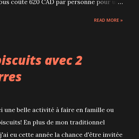
 nous coûte 620 CAD par personne pour un
, avec une escale à Mexico City. Une
READ MORE »
ien que le pays regorge de trésors
le pays souffre encore d'une réputation
ent 1,5 million de touristes débarquent
biscuits avec 2
n pays attrayant Le Guatemala est un
rres
e : paysages magnifiques et variés (jungle,
giques, villes coloniales notamment.
s d'Amérique Centrale, le Guatemala a su
 une belle activité à faire en famille ou
 folklore issus directement des Mayas.
biscuits! En plus de mon traditionnel
ur construire not...
j'ai eu cette année la chance d'être invitée