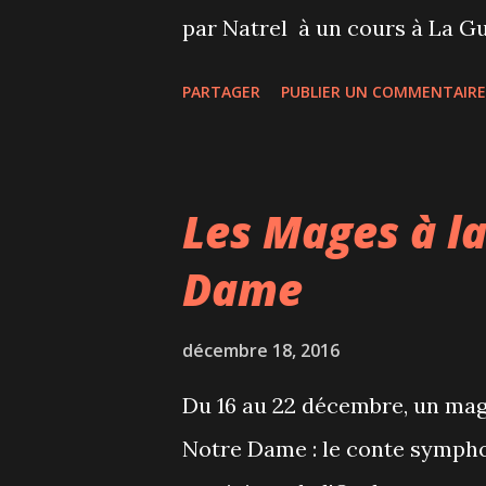
par Natrel à un cours à La Gu
ne sais pas dans votre entour
PARTAGER
PUBLIER UN COMMENTAIRE
gens parler de leur intoléranc
arachides, je sais à quel poin
faire attention à son aliment
Les Mages à la
que les intolérants au lactose
Dame
beurre salé sans lactose (comp
pour élargir également sa ga
décembre 18, 2016
salé fait de crème provenant 
Du 16 au 22 décembre, un magn
principes de l'agriculture biol
Notre Dame : le conte sympho
je vous confirme que l'un ou l..