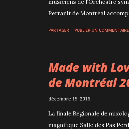
musiciens de l'Orchestre sym
Perrault de Montréal accompa
Corneliu Montano. Le comédie
PARTAGER
PUBLIER UN COMMENTAIRE
de cette histoire qui mêle fict
découvre au Moyen-Âge un liv
qui seraient en fait 12 et non 
Made with Lov
cette découverte?... Les cha
de Montréal 2
symphoniques sont intercalés
apprécie la voix chaude et cla
décembre 15, 2016
présenté quelques faiblesses 
La finale Régionale de mixolog
Bruno Pelletier était superbe 
magnifique Salle des Pas Per
Basilique. Son interprétation d