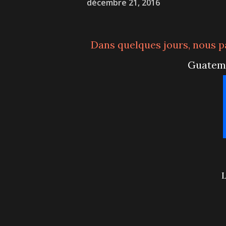
décembre 21, 2016
Dans quelques jours, nous partirons pour un voyage de 10 jours en famille au
Guatema