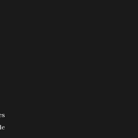
es
le