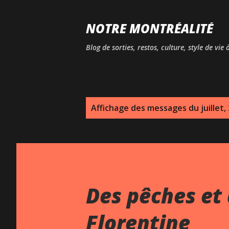
NOTRE MONTRÉALITÉ
Blog de sorties, restos, culture, style de vie
M
Affichage des messages du juillet,
e
s
s
a
Des pêches et 
g
Florentine
e