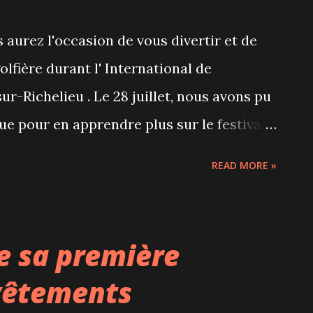
 aurez l'occasion de vous divertir et de
lfière durant l' International de
r-Richelieu . Le 28 juillet, nous avons pu
ue pour en apprendre plus sur le festival
cette fameuse nacelle. Ici, Piko en plein
READ MORE »
le site internet du festival, on nous
seurs de Piko (la mascotte). Pour voter,
ens, notre équipe de montgolfière arrive !
e sa première
fallait bien plus qu'une remorque pour
 vêtements
Certes, il fait plus de 30 degrés Celsius,