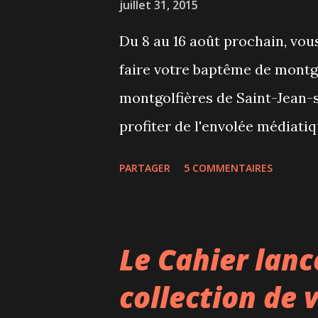
juillet 31, 2015
Du 8 au 16 août prochain, vous
faire votre baptême de montgo
montgolfières de Saint-Jean-su
profiter de l'envolée médiatiq
mais aussi enfin grimper dans 
PARTAGER
5 COMMENTAIRES
vol ! Tout d'abord, comme sur 
présente les éventuels succes
c'est sur internet, ici . Ah, ti
Le Cahier lanc
C'est drôle, on pensait qu'il 
collection de
transporter une montgolfière. 