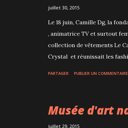
mais un gros nuage inquiète l
juillet 30, 2015
l'on voit des éclairs au loin.
Le 18 juin, Camille Dg, la fon
assis dans le champ à observer
, animatrice TV et surtout fe
notre aéronaute (le...
collection de vêtements Le Cah
Crystal et réunissait les fas
collection Été composée de 11
PARTAGER
PUBLIER UN COMMENTAIRE
photo par Camille Dg et qui n
sweat-shirts à la gloire du Ca
classiques, 3 débardeurs à la
Musée d'art n
fleurs Virginie qui se révèle 
cette collection. L'inspiratric
juillet 29, 2015