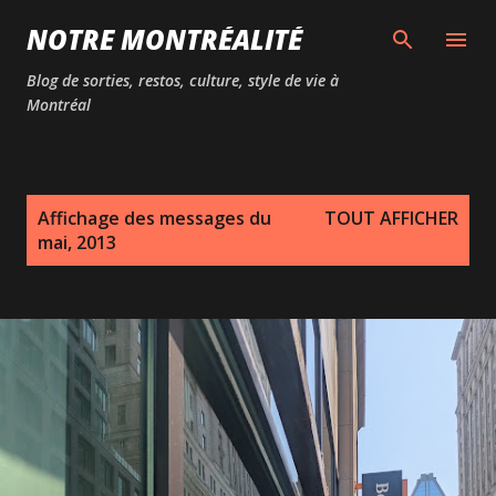
Passer au contenu principal
NOTRE MONTRÉALITÉ
Blog de sorties, restos, culture, style de vie à
Montréal
M
Affichage des messages du
TOUT AFFICHER
e
mai, 2013
s
s
a
g
e
s