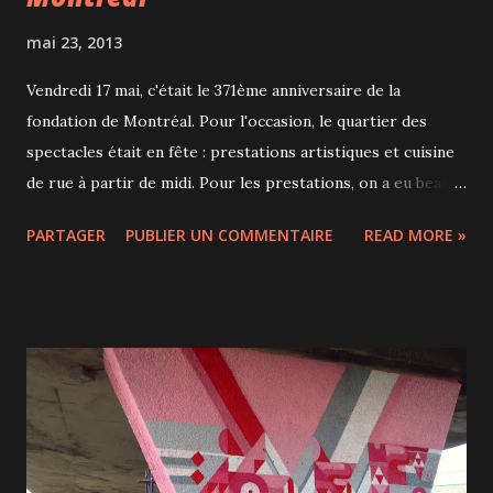
mai 23, 2013
Vendredi 17 mai, c'était le 371ème anniversaire de la
fondation de Montréal. Pour l'occasion, le quartier des
spectacles était en fête : prestations artistiques et cuisine
de rue à partir de midi. Pour les prestations, on a eu beau
chercher mais il n'y avait pas grand chose : nous n'avons vu
PARTAGER
PUBLIER UN COMMENTAIRE
READ MORE »
qu'un petit groupe pas fameux et une démonstration de
hip-hop. Par contre il y avait pas mal de monde et les
camions de cuisine de rue étaient pris d'assaut. Du coup il
fallait passer commande et attendre de longues minutes
près du camion pour être servi. Sur la place des festivals,
tables et parasols invitaient à s'asseoir et prendre le
temps. Sandwich pull pork, guédilles de homard, tartares,
poutine au canard confit... beaucoup de choses
appétissantes! Quand la nuit est tombée nous avons profité