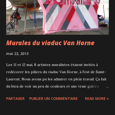
d'un joli spectacle de lumières et jets d'eau. Puis un DJ nous
a fait attendre jusqu'à 21h30 pour le clou de la soirée : des
vidéop...
Murales du viaduc Van Horne
mai 22, 2013
Les 11 et 12 mai, 8 artistes muralistes étaient invités à
redécorer les piliers du viaduc Van Horne, à l'est de Saint-
Laurent. Nous avons pu les admirer en plein travail. Ça fait
du bien de voir un peu de couleurs et une vraie galerie
de murales dans cet environnement un peu glauque où l'on
PARTAGER
PUBLIER UN COMMENTAIRE
READ MORE »
n'avait pas vraiment envie de s'attarder jusque là. Une
belle initiative.