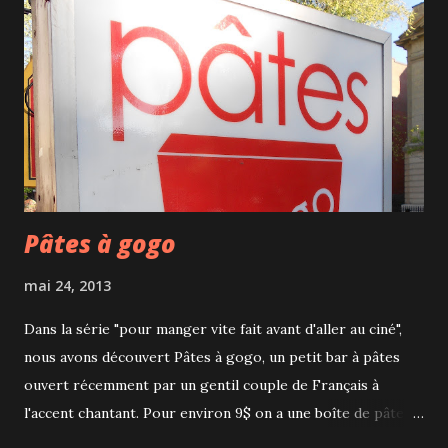
faire approcher par des animaux "locaux" : wapitis, ours,
bisons, cerfs, loups, sangliers et bouquetins. Le moins
qu'on puisse dire c'est qu'ils en ont après nos carottes et
qu'ils n'hésitent pas à bien rentrer la tête dans la voiture.
Ça peut parfois devenir un peu inquiétant, surtou...
Pâtes à gogo
mai 24, 2013
Dans la série "pour manger vite fait avant d'aller au ciné",
nous avons découvert Pâtes à gogo, un petit bar à pâtes
ouvert récemment par un gentil couple de Français à
l'accent chantant. Pour environ 9$ on a une boîte de pâtes
qu'on choisit parmi 3 sortes de pâtes, 8 sauces et 2