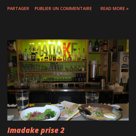
aimer ce genre de spectacle, et pourtant j'adore la danse!
PARTAGER
PUBLIER UN COMMENTAIRE
READ MORE »
Le chorégraphe allemand Stephan Thoss s'est inspiré des
tableaux de Magritte et d'une citation du peintre : «Si le
rêve est une traduction de la vie éveillée, la vie éveillée est
également une traduction du rêve.» Bref, ça part dans tous
les sens : on voit en avant-scène une écrivaine avec un
danseur qui la suit comme une ombre et représente son
inconscient. En arrière-scène, des danseurs interprètent
des bouts de rêves décousus, ce sont les personnages des
récits inachevés de l'écrivaine. Donc pas de fil conducteur,
des danseurs qui semblent danser côte-à-côte sans jamais
danser vraiment ensemble, un ballet visuellement peu
attrayant et notre regard qui ne sait jamais très bien où ...
Imadake prise 2