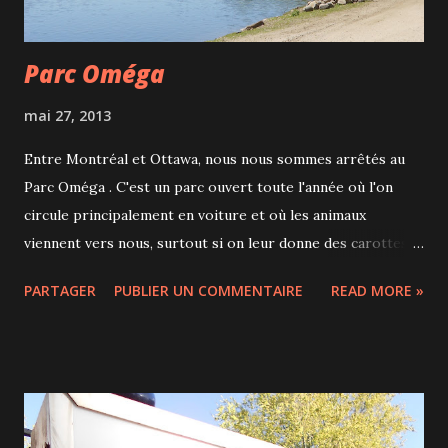
Parc Oméga
mai 27, 2013
Entre Montréal et Ottawa, nous nous sommes arrêtés au
Parc Oméga . C'est un parc ouvert toute l'année où l'on
circule principalement en voiture et où les animaux
viennent vers nous, surtout si on leur donne des carottes.
Donc mieux vaut être équipé! L'entrée est plutôt chère je
PARTAGER
PUBLIER UN COMMENTAIRE
READ MORE »
trouve : entre 17 et 21$ par adulte en fonction de la saison
mais ça vaut la peine car le parc est très beau, boisé et avec
de jolis lacs. Un tracteur peut nous amener à la mini-
ferme, un vrai paradis pour les enfants qui peuvent jouer à
cache-cache avec des lapins ou encore admirer chèvres,
cochons, chevaux... Mais l'intéret du parc est surtout de se