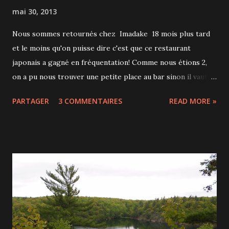
mai 30, 2013
Nous sommes retournés chez Imadake 18 mois plus tard
et le moins qu'on puisse dire c'est que ce restaurant
japonais a gagné en fréquentation! Comme nous étions 2,
on a pu nous trouver une petite place au bar sinon il vaut
mieux réserver. C'est toujours aussi excellent et l'ambiance
PARTAGER
3 COMMENTAIRES
READ MORE »
taverne japonaise est vraiment dépaysante, les serveurs
criant un "namaste" à l'entrée de chaque client. Pour ne
rien gâcher au plaisir des messieurs, les serveuses portent
bien sûr les fameuses mini-jupes d'écolières!