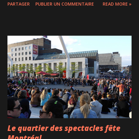
PARTAGER
PUBLIER UN COMMENTAIRE
READ MORE »
fromages, un dessert et une boisson. Les pâtes sont prêtes
en 2 minutes et il y a quelques places assises pour manger.
C'est pas de la grande bouffe mais comme on dit : "ça fait la
job"! Pâtes à gogo 1701 Rue Saint-Denis
Le quartier des spectacles fête
Montréal