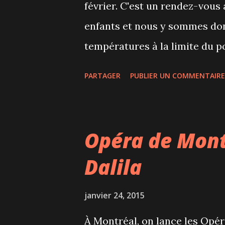
février. C'est un rendez-vous
quartiers défavorisés pour favo
enfants et nous y sommes donc
températures à la limite du p
maintenant vendue à 15$ et don
PARTAGER
PUBLIER UN COMMENTAIRE
ans), à la grande roue et à la
activités sont payantes et p
(8$ pour les enfants, 13$ pour l
Opéra de Mont
traîneau à chiens (8$ pour les 
Dalila
d'accropasse pour nous cett
ennuyés. Hockey-bottine (le 
janvier 24, 2015
dangereux!) Parcours pour ram
À Montréal, on lance les Opér