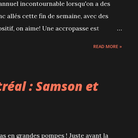
 annuel incontournable lorsqu'on a des
riser la socialisat...
 allés cette fin de semaine, avec des
ositif, on aime! Une accropasse est
ne accès à la tyrolienne (à partir de 5
READ MORE »
 glissoire sur tubes notamment. D'autres
as mal chères comme la balade en traîneau
es adultes) et le petit tour d'initiation en
réal : Samson et
enfants, 15$ pour les adultes). Pas
e année mais nous ne nous sommes pas
hockey sans patins, bien moins
per et glisser. Sculptures de glace bien
as en grandes pompes ! Juste avant la