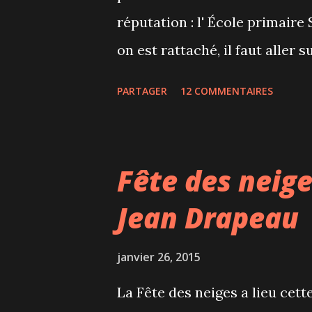
réputation : l' École primaire
on est rattaché, il faut aller 
Montréal et la recherche se fa
PARTAGER
12 COMMENTAIRES
accueille environ 400 élèves 
primaire (11-12 ans) dont 72 
athlète. Un élève de 6ème ann
Fête des neige
dans l'école pendant 1h30 et
Jean Drapeau
dans les classes. Nous avons é
l'enthousiasme des divers int
janvier 26, 2015
mettrons pas Liam en pré-mater
La Fête des neiges a lieu cett
savoir qu'à l'origine, les pré-