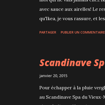
(philistine) qui trouve un str
avec sauce aux airelles! Le re
force et le faire tomb...
qu'Ikea, je vous rassure, et le
boulettes sont proposées, de 
PARTAGER
PUBLIER UN COMMENTAIRE
raffinée canard au foie gras. E
peut toujours prendre 10-15 o
boulettes sont servies par 4, 
Scandinave Sp
accompagne d'un "à-côté". Le
particulièrement bonnes et le
janvier 20, 2015
particulièrement épicées! Le
Pour échapper à la pluie verg
notamment le risotto au chedd
au Scandinave Spa du Vieux-M
qualité-prix pour la soupe du