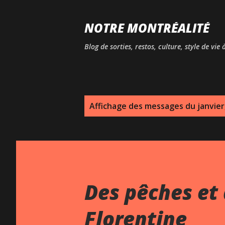
NOTRE MONTRÉALITÉ
Blog de sorties, restos, culture, style de vie
M
Affichage des messages du janvier
e
s
s
a
Des pêches et 
g
Florentine
e