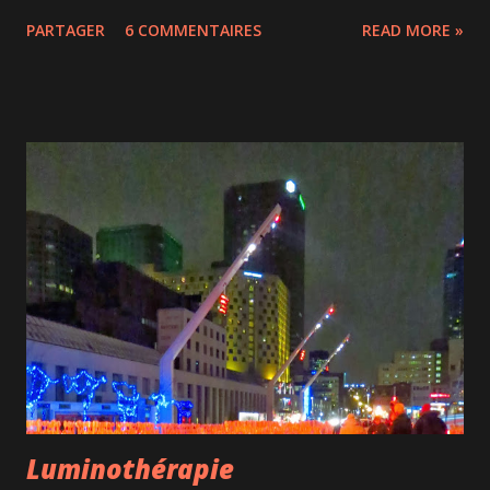
dérangeant qui fait réfléchir. Une mère va jusqu'à donner
PARTAGER
6 COMMENTAIRES
READ MORE »
son corps à son fils handicapé mental pour le protéger. Ce
livre est bouleversant et soulève la question des besoins
physiques des personnes handicapées, un sujet tabou en
France où l'assistance sexuelle est encore assimilée à de la
prostitution. 2/ Patients de Grand Corps Malade , une
autobiographie toute en finesse sur son année passée en
centre de rééducation pour personnes handicapées. son
année passée en centre de rééducation pour personnes
handicapées En savoir plus sur
http://www.chartsinfrance.net/Grand-Corps-
Malade/news-80598.html#RjsEfdZqykF7Yf9D.99 son année
passée en centre de rééducation pour personnes
handicapées En savoir plus sur http://www.chartsinfran...
Luminothérapie