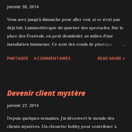
janvier 30, 2014
Vous avez jusqu'à dimanche pour aller voir, si ce n'est pas
déjà fait, Luminothérapie du quartier des spectacles. Sur la
place des Festivals, on peut déambuler au milieu d'une
installation lumineuse. Ce sont des ronds de plastique
transparents dans lesquels les lumières se réverbèrent. On
PARTAGER
4 COMMENTAIRES
READ MORE »
peut également suivre le plan et aller voir les 7 animations
monumentales. Ce sont des projections sur des bâtiments
et le jeu est de trouver Bob, un personnage créé pour
l'occasion. Une sympathique balade ludique à faire dans le
Devenir client mystère
quartier malgré le froid.
janvier 27, 2014
Depuis quelques semaines, j'ai découvert le monde des
clients mystères. Un chouette hobby pour contribuer à