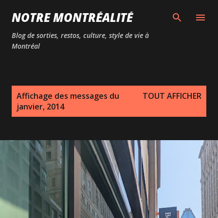
Passer au contenu principal
NOTRE MONTRÉALITÉ
Blog de sorties, restos, culture, style de vie à
Montréal
M
Affichage des messages du
TOUT AFFICHER
e
janvier, 2014
s
s
a
g
e
s