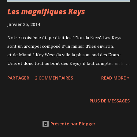
Les magnifiques Keys
janvier 25, 2014
Notre troisième étape était les "Florida Keys". Les Keys
sont un archipel composé d'un millier d'îles environ,
et de Miami à Key West (la ville la plus au sud des États-
Unis et donc tout au bout des Keys), il faut compter un bon
4 heures de route. Pour accéder aux Keys, on emprunte
PARTAGER
2 COMMENTAIRES
READ MORE »
l'autoroute #1 (overseas highway) qui donne l'impression
de rouler au-dessus de l'océan, tellement les ponts se
succèdent. Pause lunch au "Keys Fisheries" sur l'île de
PLUS DE MESSAGES
Marathon. Un restaurant qui offre des sandwichs et autres
plats à base de poisson frais local. Une merveille, retenez
l'adresse! Le fameux Lobster Reuben Marina sur l'île de
Présenté par Blogger
Marathon Second arrêt touristique : le Bahia Honda State