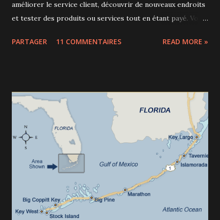
améliorer le service client, découvrir de nouveaux endroits
et tester des produits ou services tout en étant payé. Voici
quelques sites sur lesquels on peut poser sa candidature : -
PARTAGER
11 COMMENTAIRES
READ MORE »
Lanla - Bestmark - Statopex - Visionclient Une fois notre
candidature validée, on choisit les missions en fonction de
nos intérêts : restaurants, magasins, services
principalement. La rémunération va globalement de 0 à
100$ par mission. Lorsqu'il faut acheter un produit ou
tester un restaurant, un montant maximum est alloué et on
est remboursé sur facture. Lorsqu'on accepte une mission,
on doit suivre un scénario et rendre ses résultats dans des
délais assez courts. Lorsqu'on est en visite, il faut être
curieux et attentif aux moindres détails. Le but n'est pas de
prendre en faute les employés mais d'avoir un regard
objectif de client. Une fois...