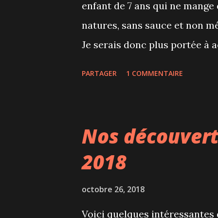
enfant de 7 ans qui ne mange
souvent graphiques, les deux 
natures, sans sauce et non mél
étonnante de la complexité de l
Je serais donc plus portée à 
cuisinées mais lorsqu'on m'a i
PARTAGER
1 COMMENTAIRE
dit pourquoi pas... Nous avons
positifs - il y a des boîtes po
et des boîtes végétariennes p
Nos découvert
apprécie de choisir parmi 5 à 
2018
reçoit les ingrédients de chaq
qui est très pratique - les re
octobre 26, 2018
illustrées - il faut compter 
Voici quelques intéressantes 