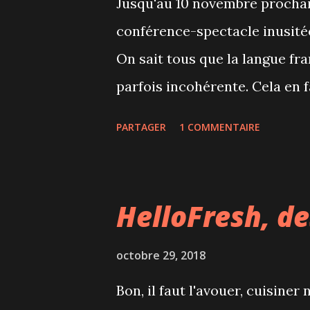
Jusqu'au 10 novembre prochai
conférence-spectacle inusitée 
On sait tous que la langue fr
parfois incohérente. Cela en 
difficiles. Pourtant, personne 
PARTAGER
1 COMMENTAIRE
ortografe. Pourquoi ne jugeri
même? Voici le point de dépa
Arnaud Hoedt et Jérôme Piron
HelloFresh, de
quasiment impossible de simpli
intouchable? Saviez-vous qu’il
octobre 29, 2018
son [s] et trois manières de p
Bon, il faut l'avouer, cuisine
interactif qui fait rire et réf