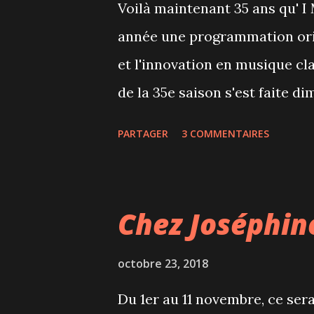
Voilà maintenant 35 ans qu' 
au moment du coucher pour le
année une programmation origi
plus soyeux. Je ne connais pas
et l'innovation en musique cl
de la 35e saison s'est faite
la Place des arts avec un conc
PARTAGER
3 COMMENTAIRES
L'orchestre de chambre I Mus
Zeitouni, les 6 solistes et l
l’Université McGill nous ont
Chez Joséphin
cœur de l'identité féminine. U
attendaient le public, entrec
octobre 23, 2018
textes par la comédienne Anne
Du 1er au 11 novembre, ce ser