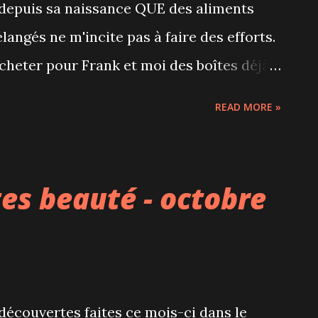
 depuis sa naissance QUE des aliments
compères illustrent l'origine souvent
angés ne m'incite pas à faire des efforts.
'ortografe. ...
acheter pour Frank et moi des boîtes déjà
nvitée à découvrir HelloFresh , je me suis
READ MORE »
 globalement été très satisfaits : Points
ur 2 personnes, des boîtes familiales pour 4
our 3 ou 4 recettes par semaine - on
es beauté - octobre
7 recettes en fonction de nos goûts - on
ue recette dans un sac bien identifié ce
cettes sont précises et clairement
grosso modo 30 minutes pour réaliser
découvertes faites ce mois-ci dans le