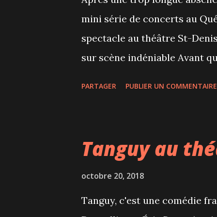
LA FERME PISCICOLE DES B
mini série de concerts au Québ
POMMES DE TERRE AU HAR
spectacle au théâtre St-Denis 
SAL...
sur scène indéniable Avant qu
certaine fébrilité dans la sall
PARTAGER
PUBLIER UN COMMENTAIRE
que Lara n'a pas donné de con
vraie et belle rencontre avec l
trépignait d'impatience donc, 
Tanguy au thé
un large sourire et une grand
sur scène, sous un tonnerre d
octobre 20, 2018
chance d'assister à un de ses 
Tanguy, c'est une comédie fr
manière si naturelle de rentre