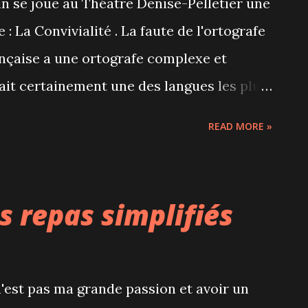
n se joue au Théâtre Denise-Pelletier une
: La Convivialité . La faute de l'ortografe
ançaise a une ortografe complexe et
fait certainement une des langues les plus
ne se prive de juger l'autre par son
READ MORE »
ons-nous pas plutôt l'ortografe elle-
rt des deux acteurs-professeurs belges -
 - qui se demandent pourquoi il est
s repas simplifiés
fier l'ortografe. Ortografe, objet sacré
 existe par exemple 12 façons d’écrire le
rononcer la lettre « s » ? Un spectacle
r n'est pas ma grande passion et avoir un
léchir À l'aide de multiples exemples