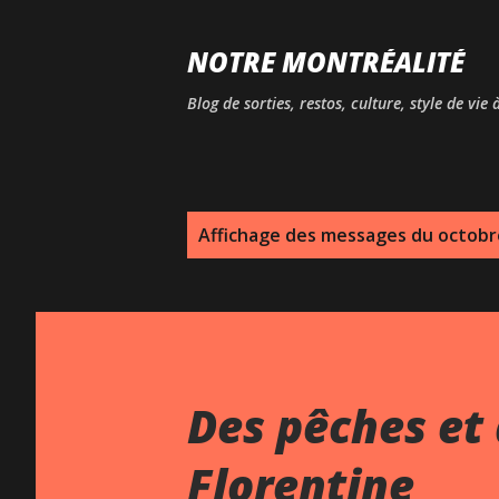
NOTRE MONTRÉALITÉ
Blog de sorties, restos, culture, style de vie
M
Affichage des messages du octobr
e
s
s
a
Des pêches et 
g
Florentine
e