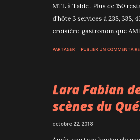
Kutan soprano, France Bellem
MTL à Table . Plus de 150 rest
Mireille Lebel mezzo-sopran
d’hôte 3 services à 23$, 33$, 4
Hélène Delalande mezzo-sopra
croisière-gastronomique AML
du début à la fin, avec une...
proposeront également des b
PARTAGER
PUBLIER UN COMMENTAIRE
restaurants offriront cette a
Aéroplan : un cocktail ou un v
agrémente bien la soirée! J'ai
Lara Fabian de
avant-première le menu qui s
scènes du Qué
et je ne saurais que trop v
Premier service SOUPE DE 
octobre 22, 2018
CRÈME FRAÎCHE FUMÉE À LA
Après une trop longue absence