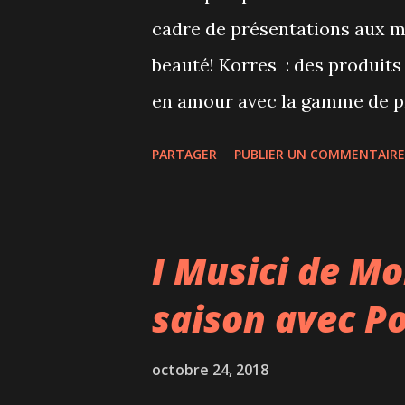
chacun d'entre elles ce qui es
cadre de présentations aux m
chaque fois à dégager une peti
beauté! Korres : des produits
en amour avec la gamme de pr
prochainement sortir sur le 
PARTAGER
PUBLIER UN COMMENTAIRE
grecque qui porte le nom de s
depuis 1996 des soins cosmét
des produits de soin à base d
I Musici de Mo
odeurs sont très agréables et 
saison avec P
vinaigrette! Shampoing, savon,
totalement adopté, la crème p
octobre 24, 2018
qui adoucit et l'huile nourris