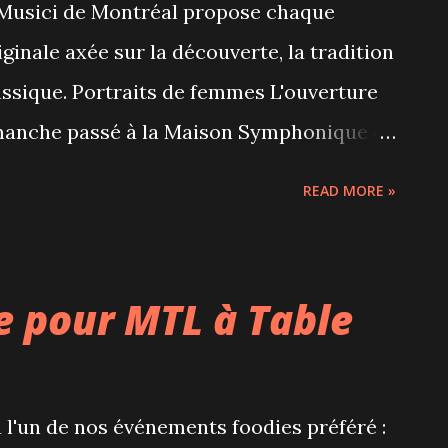
I Musici de Montréal propose chaque
s hydrater en profondeur et les rendre
nale axée sur la découverte, la tradition
 les prix qui seront pratiqu...
assique. Portraits de femmes L'ouverture
 dimanche passé à la Maison Symphonique de
ert intitulé Portraits de femmes .
READ MORE »
ici de Montréal et son chef Jean-Marie
e Chœur de chambre de Schulich de
 transportés dans un voyage émouvant au
e pour MTL à Table
n florilège d’œuvres très différentes
oupées par une lecture touchante de
-Marie Cadieux. Les 6 solistes - Aline
a l'un de nos événements foodies préféré :