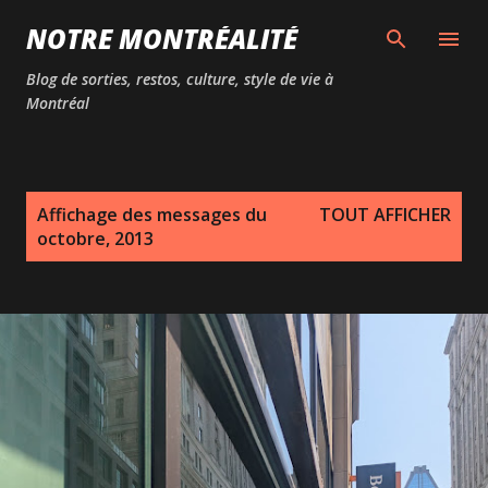
Passer au contenu principal
NOTRE MONTRÉALITÉ
Blog de sorties, restos, culture, style de vie à
Montréal
M
Affichage des messages du
TOUT AFFICHER
e
octobre, 2013
s
s
a
g
e
s