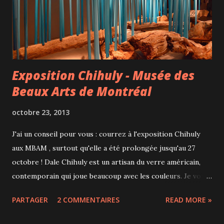
file pour pouvoir rentrer s'allonge. Quoi qu'il en soit, c'est
un très bon endroit pour terminer sa semaine...
Exposition Chihuly - Musée des
Beaux Arts de Montréal
octobre 23, 2013
J'ai un conseil pour vous : courrez à l'exposition Chihuly
aux MBAM , surtout qu'elle a été prolongée jusqu'au 27
octobre ! Dale Chihuly est un artisan du verre américain,
contemporain qui joue beaucoup avec les couleurs. Je vous
laisse découvrir ses œuvres : Roseaux et lances Plafond
PARTAGER
2 COMMENTAIRES
READ MORE »
persan Chandeliers Fiori Macchia Barques Néons Une
merveille ! Pour plus d'informations et son art, voici le site