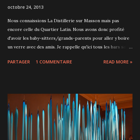
octobre 24, 2013
Nous connaissions La Distillerie sur Masson mais pas
encore celle du Quartier Latin. Nous avons donc profité
d'avoir les baby-sitters/grands-parents pour aller y boire
un verre avec des amis. Je rappelle qu'ici tous les bars sont
interdits aux moins de 18 ans... La plupart des cocktails sont
PARTAGER
1 COMMENTAIRE
READ MORE »
servis dans des pots masson et c'est bien sympa. Il y en a
pour tous les goûts, plus ou moins sucrés et on nous
indique la "puissance" qui va de 1 à 5. J'ai choisi la Sangria
Caliente composée de purée de fraise, piment, basilic,
tequila, vin rouge, jus de citron, sirop et soda citron-lime.
Les cocktails sont faits avec une liste impressionnante
d'ingrédients et sont par conséquent difficiles à reproduire
chez soi. L'ambiance est tamisée et le pub étant tout petit,
le niveau sonore grimpe vite. Plus la soirée avance, plus la