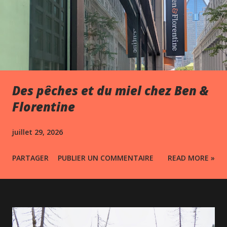
Des pêches et du miel chez Ben &
Florentine
juillet 29, 2026
PARTAGER
PUBLIER UN COMMENTAIRE
READ MORE »