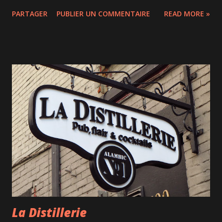
semble y avoir très peu d'érables dans les coins que nous
PARTAGER
PUBLIER UN COMMENTAIRE
READ MORE »
avons visités. N'en reste pas moins que les paysages étaient
somptueux ! Un marais Le porte-bébé était indispensable
vu le grand nombre de marches dans le parc. Beaucoup
d'embarcations faisaient encore le tour du lac Un castor en
action Le matin, le temps était un peu gris, mais le soleil a
fini par se montrer vers midi. Un magnifique parc, parsemé
de plus de 150 lacs et quelques plages de sable (idée à
garder pour l'été prochain!) By Frank ;-)
La Distillerie