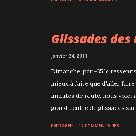
d'érable joliment présentée. P
vraiment bon. Je suis quand 
participent à cet événement a
Glissades des 
ces prix attractifs.
janvier 24, 2011
Dimanche, par -35°c ressentis
mieux à faire que d'aller faire
minutes de route, nous voici a
grand centre de glissades sur
St-Sauveur, Laurentides). Opt
PARTAGER
17 COMMENTAIRES
acheté des billets pour 4h de 