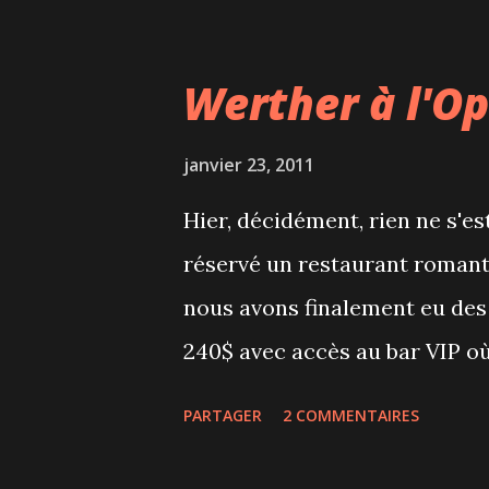
chaudement... Nous avons enc
tubes. Rafting : petit bateau 
Werther à l'O
le terrain Tornade : bateau cir
même tout le long de la piste 
janvier 23, 2011
individuelles, permettant de f
Hier, décidément, rien ne s'
(acrobatiques) en descente Mal
réservé un restaurant romant
chaufferettes!), nous avons bie
nous avons finalement eu des 
nous ne devions être qu'une tr
240$ avec accès au bar VIP où
dès qu...
(Champagne pour Frank et Perri
PARTAGER
2 COMMENTAIRES
L'opéra joué était Werther d
l’œuvre de Goethe. C'était cha