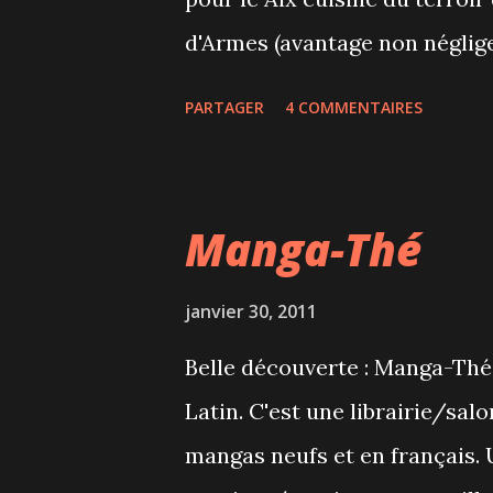
d'Armes (avantage non néglig
savoureuse et inventive dans
PARTAGER
4 COMMENTAIRES
impeccable. Pour 27$ au lieu 
délectée de : Confit de lapin 
sauce vigneronne Côte courte d
Manga-Thé
haricots coco Crème brulée au
janvier 30, 2011
Belle découverte : Manga-Thé 
Latin. C'est une librairie/sal
mangas neufs et en français. 