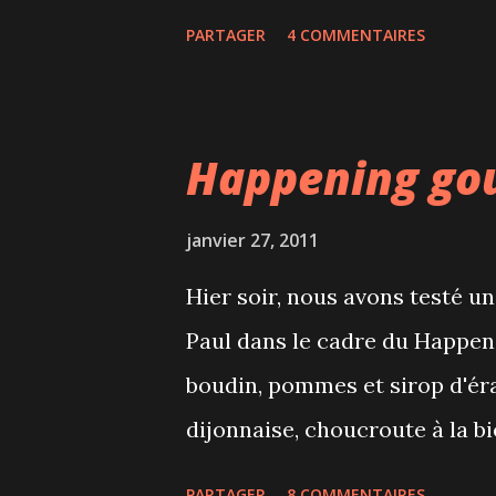
pas légalisé... Dans le Quarti
PARTAGER
4 COMMENTAIRES
à la Grande Bibliothèque. Le 
Place des Arts et qui se retr
chouette crémaillère chez un
Happening go
avant de se coucher, une petit
janvier 27, 2011
Hier soir, nous avons testé 
Paul dans le cadre du Happeni
boudin, pommes et sirop d'éra
dijonnaise, choucroute à la bi
mais très correcte. Panna cotta
PARTAGER
8 COMMENTAIRES