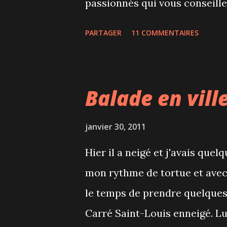
passionnés qui vous conseill
en a pour tous les goûts, et un
PARTAGER
11 COMMENTAIRES
on peut lire gratuitement les
maximum. A l'achat de 3 mangas
nous offre le thé. Pour 7,50$ j'
Balade en vill
japonaise et 1h15 de lecture.
sont des séries et le mien m'a 
janvier 30, 2011
retourne pour lire la suite!
Hier il a neigé et j'avais quelq
mon rythme de tortue et avec
le temps de prendre quelques 
Carré Saint-Louis enneigé. Lui 