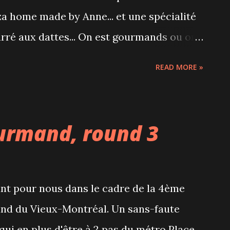
za home made by Anne... et une spécialité
arré aux dattes... On est gourmands ou on
READ MORE »
urmand, round 3
ant pour nous dans le cadre de la 4ème
nd du Vieux-Montréal. Un sans-faute
 qui en plus d'être à 2 pas du métro Place