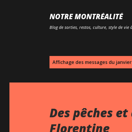
NOTRE MONTRÉALITÉ
Blog de sorties, restos, culture, style de vie
M
Affichage des messages du janvier
e
s
s
a
Des pêches et 
g
Florentine
e