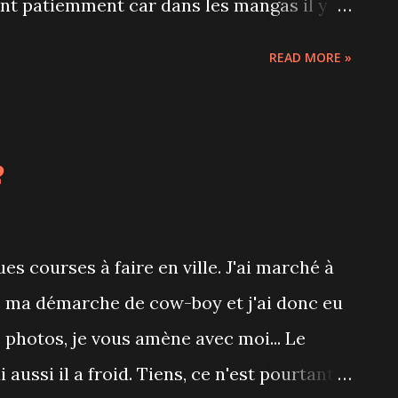
ent patiemment car dans les mangas il y
e carte des thés variée. A l'achat d'un thé,
READ MORE »
 mangas de notre choix pour 1h15
 (les prix varient entre 12 et 20$), on
ai eu droit à un thé, une petite pâtisserie
e
 Le problème avec les mangas c'est que ce
tellement plu qu'il va falloir que j'y
ues courses à faire en ville. J'ai marché à
 ma démarche de cow-boy et j'ai donc eu
photos, je vous amène avec moi... Le
aussi il a froid. Tiens, ce n'est pourtant