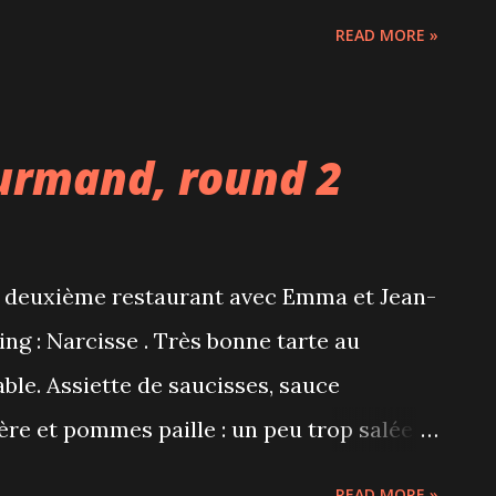
er latin, rue Saint-Denis. Passage qui mène
READ MORE »
champ de pixels qui était l'année dernière
ouve cette année Place Dupuis. Une
 heureux nouveau propriétaire. Et puis
urmand, round 2
e phrase à méditer... ou pas!
un deuxième restaurant avec Emma et Jean-
ng : Narcisse . Très bonne tarte au
ble. Assiette de saucisses, sauce
ère et pommes paille : un peu trop salée
 vanillée, fruits frais, crumble et sirop
READ MORE »