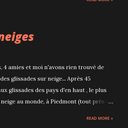
our 18$, le rapport qualité/prix est
même étonnée que les restaurants qui
ient autant de mal à se remplir malgré
neiges
, 4 amies et moi n'avons rien trouvé de
 des glissades sur neige... Après 45
ux glissades des pays d'en haut , le plus
 neige au monde, à Piedmont (tout près de
imistes (ou téméraires?) nous avons
READ MORE »
glissades après nous être habillés