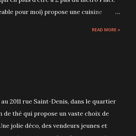
eable pour moi) propose une cuisine
 un décor cosy avec un service
READ MORE »
de 44$ en temps normal je me suis
- légumes racines, saucisson brioché,
e boeuf - sauce à la bière et à l'érable,
x bleuets et financier.
au 2011 rue Saint-Denis, dans le quartier
on de thé qui propose un vaste choix de
Une jolie déco, des vendeurs jeunes et