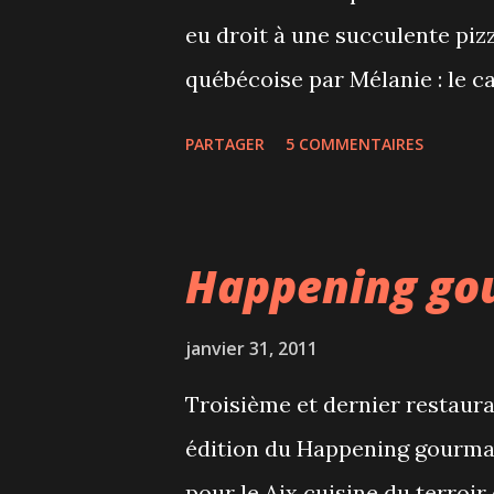
eu droit à une succulente piz
québécoise par Mélanie : le c
ne l'est pas!
PARTAGER
5 COMMENTAIRES
Happening go
janvier 31, 2011
Troisième et dernier restaur
édition du Happening gourma
pour le Aix cuisine du terroir