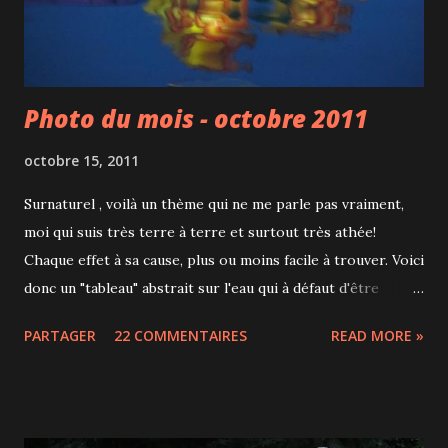
Photo du mois - octobre 2011
octobre 15, 2011
Surnaturel , voilà un thème qui ne me parle pas vraiment,
moi qui suis très terre à terre et surtout très athée!
Chaque effet à sa cause, plus ou moins facile à trouver. Voici
donc un "tableau" abstrait sur l'eau qui à défaut d'être
surnaturel peut au moins faire cogiter... Viviane , Vanilla ,
PARTAGER
22 COMMENTAIRES
READ MORE »
Urbamedia , Urbaine , Unjour-Montreal , Ty , Titem , Thib ,
TheMouse , Terhi , TambourMajor , Stephane08 ,
Sprout©h , Sinuaisons , Sephiraph , Sébastien ,
Renepaulhenry , PavotdeLune , OùtrouveràMontréal? ,