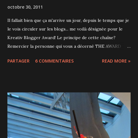
octobre 30, 2011
Il fallait bien que ça m'arrive un jour, depuis le temps que je
le vois circuler sur les blogs... me voilà désignée pour le
Kreativ Blogger Award! Le principe de cette chaîne?
Remercier la personne qui vous a décerné THE AWARD
Mettre le logo sur son blog Dire 7 choses sur soi Nommer
PARTAGER
6 COMMENTAIRES
READ MORE »
7 autres blogs avec les liens Je m'y plie donc de bonne
grâce et je remercie Nadège "une francilienne dans la
trentaine qui a besoin de voir du pays". Je ne la connais pas
mais je suis son blog depuis plusieurs mois. J'aime les
personnes qui sont avides de découvertes et comme c'est
son cas, je prends plaisir à la lire. Voilà 7 choses que je peux
vous apprendre sur moi : 1- ma mère est fille unique, je suis
fille unique et mon fils risque bien de rester fils unique. 2-
si je reste une journée à la maison, je déprime