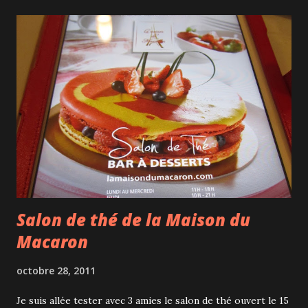
qui propose des plats très alléchants au format
dégustation (environ 6-8$) comme le mini-burger de
homard ou la mini-fondue au fromage par exemple. En
sortant, nous nous sommes amusées avec l'un des 6 leviers
mécaniques qui se trouvent en ce moment sur la place des
festivals et qui permettent aux badauds de diriger des
faisceaux lumineux. (pendant ce temps-là, Frank faisait le
labyrinthe du Hangar 16, spécial Halloween Extrême avec
des amis. Je ne veux pas balancer mais ils ont dû demander 3
fois à des monstres de les ...
Salon de thé de la Maison du
Macaron
octobre 28, 2011
Je suis allée tester avec 3 amies le salon de thé ouvert le 15