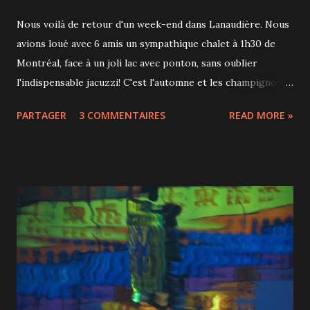
Nous voilà de retour d'un week-end dans Lanaudière. Nous
avions loué avec 6 amis un sympathique chalet à 1h30 de
Montréal, face à un joli lac avec ponton, sans oublier
l'indispensable jacuzzi! C'est l'automne et les champignons
sont de sortie. On arrive à la fin des couleurs, de nombreux
PARTAGER
3 COMMENTAIRES
READ MORE »
arbres ont déjà perdu leurs feuilles. Nous sommes
aussi retournés faire un tour au Parc des chutes Dorwin à
Rawdon avec notre brochette de copains.