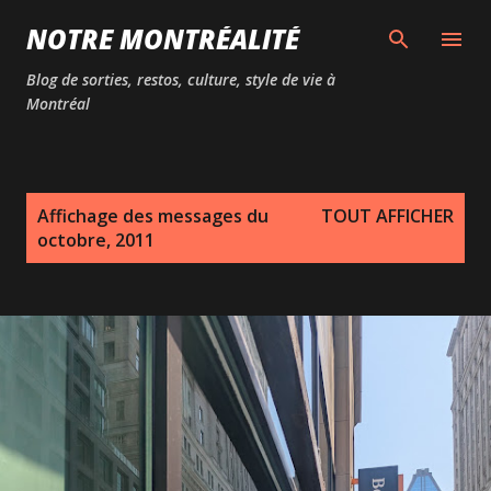
Passer au contenu principal
NOTRE MONTRÉALITÉ
Blog de sorties, restos, culture, style de vie à
Montréal
M
Affichage des messages du
TOUT AFFICHER
e
octobre, 2011
s
s
a
g
e
s