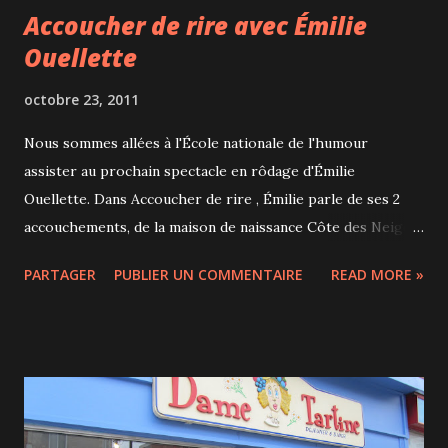
Accoucher de rire avec Émilie
Ouellette
octobre 23, 2011
Nous sommes allées à l'École nationale de l'humour
assister au prochain spectacle en rôdage d'Émilie
Ouellette. Dans Accoucher de rire , Émilie parle de ses 2
accouchements, de la maison de naissance Côte des Neiges,
de sa mère, de sa "pediatrician", de déchirure et de
PARTAGER
PUBLIER UN COMMENTAIRE
READ MORE »
rééducation périnéale. C'est drôle, tendre et heureusement
que j'ai déjà accouché sinon j'aurais eu peur! Le spectacle a
lieu en journée et les parents peuvent venir avec leurs
bébés. Liam a ainsi pu faire du gringue à une "petite" de 6
mois...