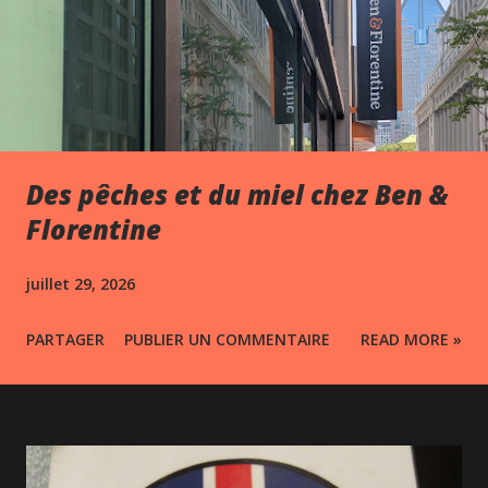
Des pêches et du miel chez Ben &
Florentine
juillet 29, 2026
PARTAGER
PUBLIER UN COMMENTAIRE
READ MORE »