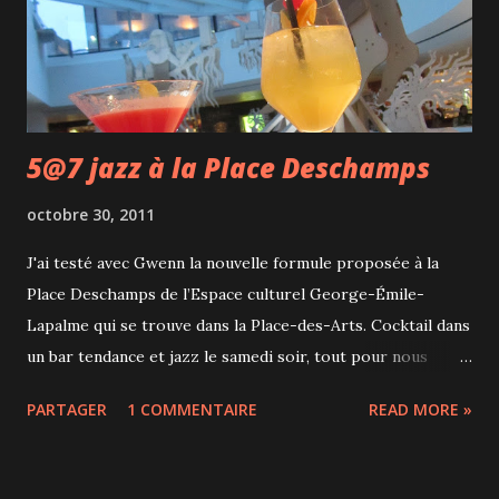
littéralement. Il faut absolument que je fasse quelque chose
de mes journées. Je suis une boulimique de sorties et de
voyages sans...
5@7 jazz à la Place Deschamps
octobre 30, 2011
J'ai testé avec Gwenn la nouvelle formule proposée à la
Place Deschamps de l’Espace culturel George-Émile-
Lapalme qui se trouve dans la Place-des-Arts. Cocktail dans
un bar tendance et jazz le samedi soir, tout pour nous
plaire. Sur scène, un groupe de jazz instrumental, Parc-X
PARTAGER
1 COMMENTAIRE
READ MORE »
Trio, composé d'un pianiste, d'un contrebassiste et d'un
batteur. Ce sera un nouveau groupe chaque samedi. On a
très envie d'y retourner pour tester la partie restaurant