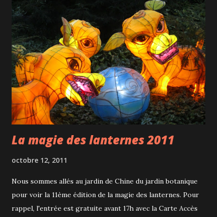
Onee-Chan , Noon , Nomade57 , Nolwenn , Niwatori ,
Nathalie , Mérantaise , M'dameJo , Maureen , Marion ,
Manola , Mandy , MagetsonMagàlire , magda627 , M ,
LucileetRod , leviacarmina , lesegarten , LeLoutronGlouton
, L'azimutée , Laure , Laurabreizh , LaParigina , LaPapote ,
LaMadame , LaFilledel'Air , Kyn , Krn , Karrijini , jenetdam ,
JeanWILMOTTE , Isabelle , Inesmeralda , Hugo , hibiscus ,
Grignette , G...
La magie des lanternes 2011
octobre 12, 2011
Nous sommes allés au jardin de Chine du jardin botanique
pour voir la 11ème édition de la magie des lanternes. Pour
rappel, l'entrée est gratuite avant 17h avec la Carte Accès