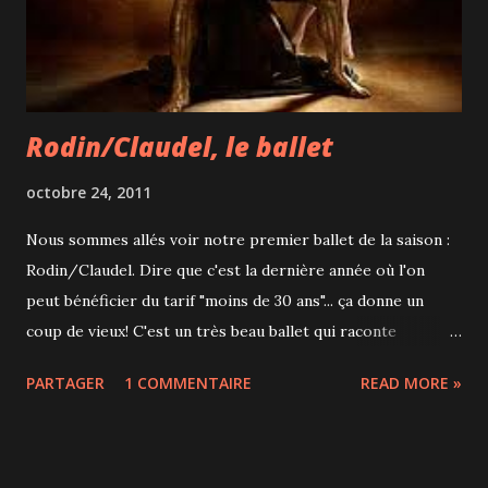
Rodin/Claudel, le ballet
octobre 24, 2011
Nous sommes allés voir notre premier ballet de la saison :
Rodin/Claudel. Dire que c'est la dernière année où l'on
peut bénéficier du tarif "moins de 30 ans"... ça donne un
coup de vieux! C'est un très beau ballet qui raconte
l'histoire d'amour entre les 2 sculpteurs Auguste Rodin et
PARTAGER
1 COMMENTAIRE
READ MORE »
Camille Claudel. Enfin amour... Rodin est déjà marié, Claudel
doit avorter et elle est internée par sa famille pendant les
30 dernières années de sa vie alors que son état est stable.
Pas très gai tout ça mais très bien dansé avec notamment 12