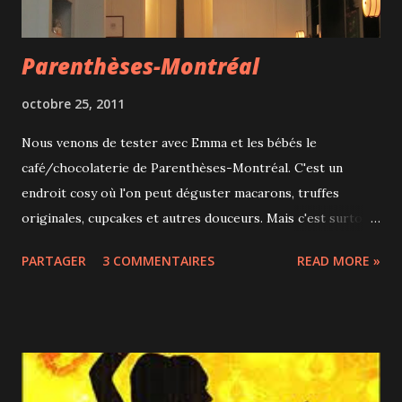
Parenthèses-Montréal
octobre 25, 2011
Nous venons de tester avec Emma et les bébés le
café/chocolaterie de Parenthèses-Montréal. C'est un
endroit cosy où l'on peut déguster macarons, truffes
originales, cupcakes et autres douceurs. Mais c'est surtout
un endroit pour les parents et les enfants. Il y a une halte-
PARTAGER
3 COMMENTAIRES
READ MORE »
garderie pour les enfants de 18 mois à 5 ans ouverte toute
la semaine et même parfois en soirée. Le prix est de 15$ de
l'heure ou 60$ la journée ; c'est cher mais ça peut
dépanner. Parenthèses-Montréal propose aussi à ses
membres des cours et ateliers variés. C'est une bonne idée
de tout réunir au même endroit, dommage que ce soit un