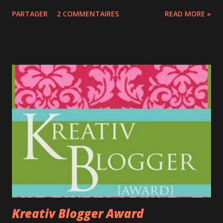
Gwenn ET la poussette! Avec le mot d'excuse du directeur,
PARTAGER
2 COMMENTAIRES
READ MORE »
le service a été TRÈS bon et nous nous sommes régalées :
bière, crevettes popcorn tandoori, accras de morue,
aiglefin avec panure à l'érable et frites maison. Pour les
poissons, on choisi entre morue, aiglefin, saumon ou merlu
et les différentes panures : Burgundy, sirop d'érable,
Guinness ou Orange crush. C'est très bon, original au goût
et pas si gras que ça. L'appétit nous ayant quitté, nous
sommes reparties avec de jolis doggy bags... ... Frank a
ainsi goûté et je crois même que je pourrai le convaincre
d'y retourner!
Kreativ Blogger Award