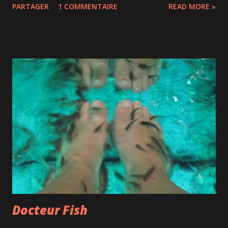
PARTAGER
1 COMMENTAIRE
READ MORE »
entre Bharati et Siddharta, ingénieur indien qui a grandi aux
États-Unis mais distille aussi quelques anecdotes sur l'Inde.
2h30 pendant lesquelles on en prend plein les yeux même si
on sent bien que c'est un spectacle qui est clairement fait
pour contenter le public occidental.
Docteur Fish