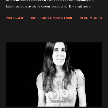
fallait parfois avoir le coeur accroché. Il y avait aussi
quelques activistes de la PETA (People for the Ethical
PARTAGER
PUBLIER UN COMMENTAIRE
READ MORE »
Treatment of Animals) venus délivrer leur message. Les
zombies posaient de bonne grâce. Et certains prenaient
leur rôle très à coeur... trop? Belle galerie de portraits.