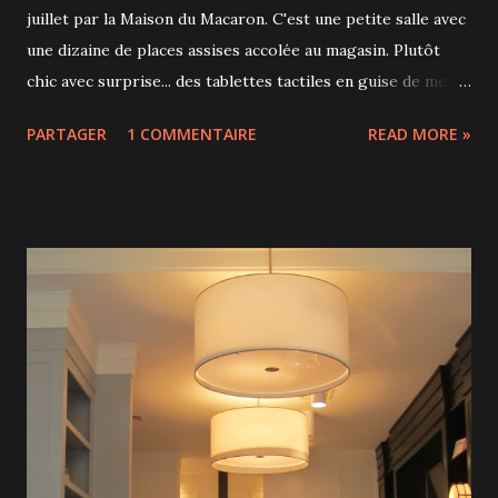
juillet par la Maison du Macaron. C'est une petite salle avec
une dizaine de places assises accolée au magasin. Plutôt
chic avec surprise... des tablettes tactiles en guise de menu!
On se voit proposer des thés, cafés, macarons, pâtisseries
PARTAGER
1 COMMENTAIRE
READ MORE »
originales. Le service est impeccable et il y avait même
une chaise haute pour Liam. Et puis impossible de repartir
sans une petite boîte de macarons. Le plus difficile est de
choisir parmi les 25 saveurs!