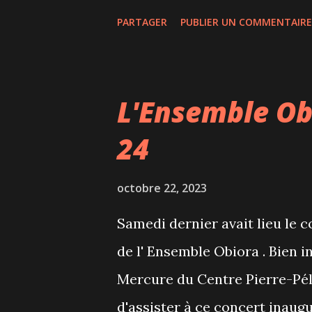
de 18 ans est judicieusement s
PARTAGER
PUBLIER UN COMMENTAIRE
gourmets. On est loin des tra
où on mange sur le pouce une
pétoncles, palourdes grillées
L'Ensemble Obi
wagyu et flocons d'or 24 carat
24
avec une touche raffinée. La 
d'une soirée festive, je n'ai e
octobre 22, 2023
bouchées mais celles-ci étai
Samedi dernier avait lieu le 
moi vous êtes allergique aux 
de l' Ensemble Obiora . Bien in
contiennent mais ils sont clai
Mercure du Centre Pierre-Pél
d'assister à ce concert inaugu