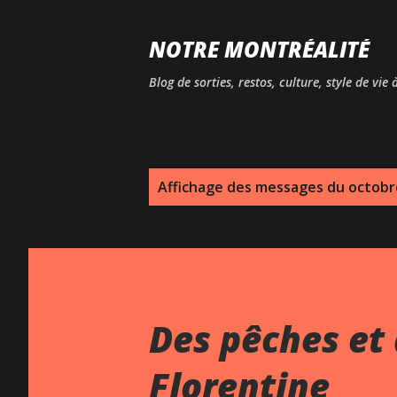
NOTRE MONTRÉALITÉ
Blog de sorties, restos, culture, style de vie
M
Affichage des messages du octobr
e
s
s
a
Des pêches et 
g
Florentine
e