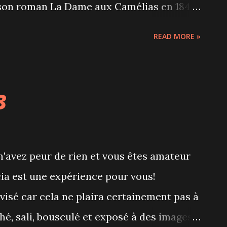
 son roman La Dame aux Camélias en 1848.
Duval, tombe amoureux d'une courtisane,
READ MORE »
renonce par amour à sa vie de courtisane
a campagne mais le père d'Armand est
à éloigner Marguerite, atteinte de
3
 triste histoire d'amour qui a fait le
ds Ballets ont repris à merveille.
chestre Dina Gilbert et de ses 43
 n'avez peur de rien et vous êtes amateur
rfois sur scène, les 45 danseurs ont su
ia est une expérience pour vous!
 et nous emporter dans l'histoire. Les
avisé car cela ne plaira certainement pas à
s décors bourgeois à souhait avec
hé, sali, bousculé et exposé à des images