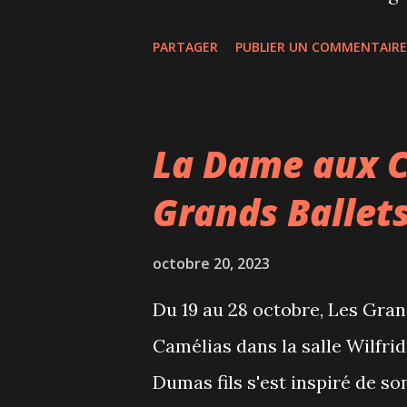
Samy Rachid, chef assistant 
PARTAGER
PUBLIER UN COMMENTAIRE
L'Ensemble Obiora est le pre
canadien dont les musiciens 
de la diversité culturelle. La
La Dame aux C
des musicien.ne.s de différent
Grands Ballet
représentation sur la scène 
des œuvres de compositeurs.t
octobre 20, 2023
méconnue ou peu considérée. 
Du 19 au 28 octobre, Les Gra
2023-24, Samy Rachid a dirigé
Camélias dans la salle Wilfrid
Dumas fils s'est inspiré de s