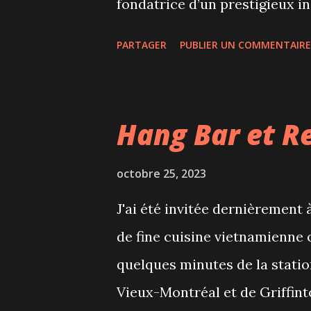
fondatrice d’un prestigieux i
passage d’un prêtre qui s’app
PARTAGER
PUBLIER UN COMMENTAIRE
adolescente se meurt après u
vraiment à protéger la jeune p
mépris envers la religion, le
Hang Bar et R
virus, la polémique se propage
en plus violentes de ses collè
octobre 25, 2023
l’hôpital, de groupes d'activi
J'ai été invitée dernièrement 
acabit. Plus la Dre Wolff s’a
de fine cuisine vietnamienne o
les perches qu’on lui tend pour
quelques minutes de la statio
genre, ses origines ou son ori
Vieux-Montréal et de Griffint
périlleu...