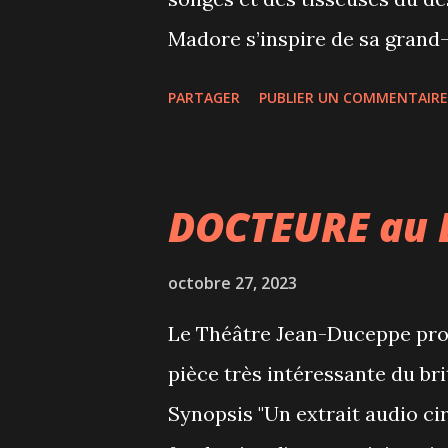
aux oranges et citrons confits e
Madore s’inspire de sa grand-
grande conteuse, protectrice, 
PARTAGER
PUBLIER UN COMMENTAIRE
l’aïeule et la déesse ne forme
entre la vie et la mort, le rêve
ces éléments s’entremêlent da
DOCTEURE au 
organique, uniquement porté
initiatique prônant la nature, 
octobre 27, 2023
photo: Stéphane Bourgeois Le
Le Théâtre Jean-Duceppe pro
Johanne Madore et Pierre Prz
pièce très intéressante du b
sensible, qui allie numéros de
Synopsis "Un extrait audio cir
artistes relèvent un défi incroy