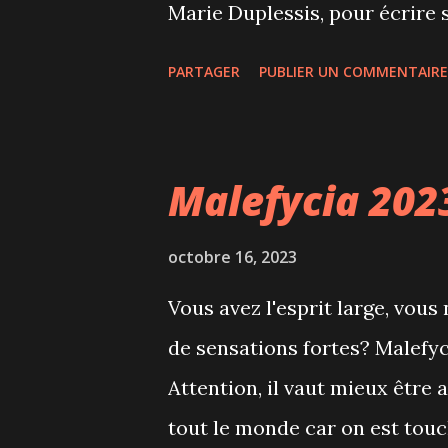
Marie Duplessis, pour écrire
Un jeune bourgeois, Armand 
PARTAGER
PUBLIER UN COMMENTAIRE
Marguerite Gautier. Celle-ci 
pour aller vivre avec lui à l
contre cette union et réussit 
Malefycia 202
tuberculose et condamnée. Une
tour du monde et que Les Gran
octobre 16, 2023
Accompagnés de la cheffe d’or
Vous avez l'esprit large, vous
musiciens dont un pianiste pa
de sensations fortes? Malefyc
donner chair aux personnages
Attention, il vaut mieux être 
costumes sont superbes et le
tout le monde car on est touc