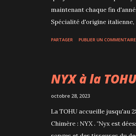
maintenant chaque fin d'année
Spécialité d'origine italienne
brioche/gâteau/pain qui néce
PARTAGER
PUBLIER UN COMMENTAIRE
d'un panettone peut prendre tr
fabrication de la pâte, pétriss
en bas. Traditionnellement, l
NYX à la TOH
de beurre (beaucoup), de sucre,
trop sucré et avec sa mie aérie
octobre 28, 2023
pas ouvert, de pouvoir être c
La TOHU accueille jusqu'au 28
sans conservateur grâce à son
Chimère : NYX . "Nyx est déess
son offre de Noël et nous a e
songes et des tisseuses du d