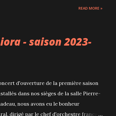
itué pour rejoindre une clientèle de fins
READ MORE »
ditionnels petits restaurants vietnamiens
 soupe tonkinoise, ici on trouve au menu
, banh mi au foie gras poêlé, phô avec bœuf
ora - saison 2023-
s et autres plats vietnamiens revisités
gamme de prix est assez vaste. S'agissant
u l'occasion de tester que quelques
ent très prometteuses. Attention si comme
concert d'ouverture de la première saison
arachides, plusieurs plats ou cocktails en
stallés dans nos sièges de la salle Pierre-
rement identifiés, tout com...
adeau, nous avons eu le bonheur
ral, dirigé par le chef d'orchestre français