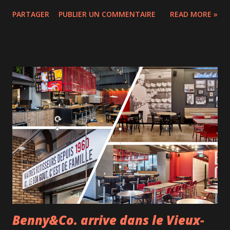
Olivier Pilon), un athlète de haut niveau de 22 ans, qui se
PARTAGER
PUBLIER UN COMMENTAIRE
READ MORE »
retrouve au cœur d’un événement dramatique aux
répercussions tentaculaires insoupçonnées. Difficile d'en
dire beaucoup plus sur l'histoire sans dévoiler le punch
mais sachez que vous vivrez émotions et rebondissements
tout au long du film, sans pouvoir deviner à l'avance
l'intrigue. Sam n'a qu'un rêve en tête : participer aux Jeux
Olympiques en natation, aidé par sa sœur et entraîneuse
(Mylène Mackay) totalement investie dans la carrière de son
frère. Sam est sur la bonne voie mais le destin va en décider
autrement. Suite aux drames qu'il vit, il croise sur sa route
deux personnes qui vont le bouleverser et l'aider à avancer
dans son cheminement : une adolescente pleine ...
Benny&Co. arrive dans le Vieux-