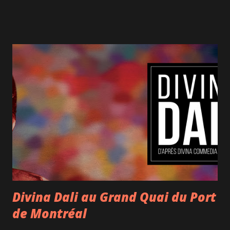
des articles de cuisine à la Quincaillerie Dante , manger de
bonnes pizzas chez Gema , faire un tour chez Milano ... La
Société de Développement Commercial (SDC) Petite Italie
– Marché Jean-Talon veut contribuer à faire rayonner ses
commerçants en renforçant l'identité de marque du
quartier. Pour cela, de nouveaux visuels ont été créés, un
nouveau site web a été mis en ligne et un partenariat entre
la SDC et la Microbrasserie Saint-Houblon, située au 6700
boulevard St-Laurent, a vu le jour avec la création de la
superbe bière estivale Sapore Del Sole. Il s'agit d'une bière
blonde pale ale au citron que l'on retrouve dès m...
Divina Dali au Grand Quai du Port
de Montréal