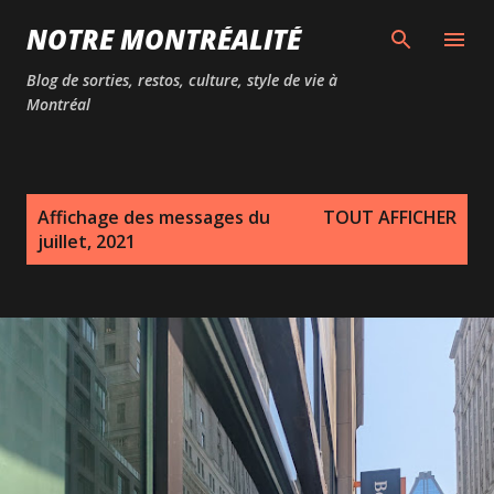
Passer au contenu principal
NOTRE MONTRÉALITÉ
Blog de sorties, restos, culture, style de vie à
Montréal
M
Affichage des messages du
TOUT AFFICHER
e
juillet, 2021
s
s
a
g
e
s