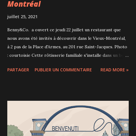
Montréal
juillet 25, 2021
Benny&Co. a ouvert ce jeudi 22 juillet un restaurant que
nous avons été invités à découvrir dans le Vieux-Montréal,
à 2 pas de la Place d'Armes, au 201 rue Saint-Jacques. Photo
: courtoisie Cette rôtisserie familiale s'installe dans un bel
espace moderne et épuré, avec un comptoir de repas prêts
PARTAGER
PUBLIER UN COMMENTAIRE
READ MORE »
à manger pour emporter mais aussi un beau bar proposant
de savoureux cocktails : sangria, Bloody Caesar et bien
plus... Pour la team "sans alcool", le gin sans alcool avec
tonic au yuzu est excellent! Ce nouveau concept plus
urbain et modernisé des rôtisseries de la chaîne familiale se
retrouvera également dans 2 autres restaurants qui
ouvriront prochainement à Montréal (Benny&Co. Ville-
Marie au 1175, boulevard Robert-Bourassa et Benny&Co.