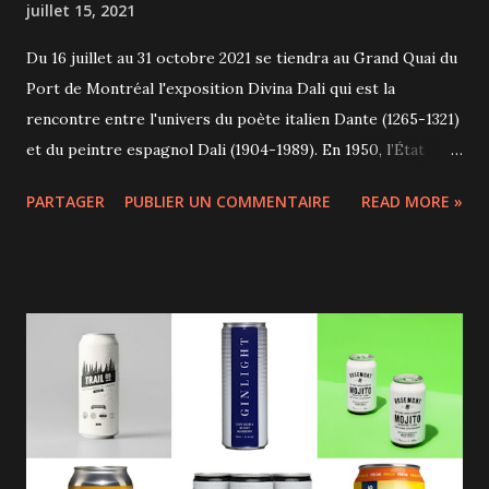
juillet 15, 2021
Du 16 juillet au 31 octobre 2021 se tiendra au Grand Quai du
Port de Montréal l'exposition Divina Dali qui est la
rencontre entre l'univers du poète italien Dante (1265-1321)
et du peintre espagnol Dali (1904-1989). En 1950, l’État
italien commanda 100 aquarelles à Salvador Dali pour
PARTAGER
PUBLIER UN COMMENTAIRE
READ MORE »
illustrer les 100 poèmes de la Divine Comédie de Dante,
publiée 700 ans plus tôt. Mais le gouvernement suivant mit
un terme au contrat, n'appréciant pas que Salvador Dali ne
soit pas un peintre de nationalité italienne pour illustrer ce
texte considéré à juste titre comme une fierté nationale.
C'est en 1960 à Paris que Dali exposa finalement ces œuvres
qui connurent un grand succès. La compagnie La Girafe en
feu a eu l'idée de cette exposition présentée pour la toute
première fois à Montréal avec l'aide du commissaire
Raynald Michaud habitué à la conception d'animations