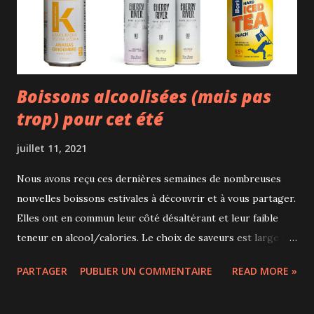
culturelles (Musée Pointe-à-Callière, Espace pour la vie).
On traverse 3 univers : l’Enfer, le Purgatoire e...
Boissons alcoolisées (mais pas
trop) pour cet été
juillet 11, 2021
Nous avons reçu ces dernières semaines de nombreuses
nouvelles boissons estivales à découvrir et à vous partager.
Elles ont en commun leur côté désaltérant et leur faible
teneur en alcool/calories. Le choix de saveurs est large et
il y en a vraiment pour tous les goûts parmi bières,
PARTAGER
PUBLIER UN COMMENTAIRE
READ MORE »
seltzers, cocktails prêts à déguster et thés glacés
alcoolisés. - La Bière TRAIL 09 4 microbrasseries de la