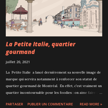
Rosemont au 450, rue Beaubien Est) mais aussi dans les
restaurants de Drummondville, Magog et Terrebonne qui
seront également ouverts en 2021. Photo : courtoisie Il
s'agit de l'ouverture de la 66e rôtisserie de Benny...
La Petite Italie, quartier
gourmand
juillet 20, 2021
La Petite Italie a lancé dernièrement sa nouvelle image de
marque qui servira notamment à renforcer son statut de
quartier gourmand de Montréal. En effet, c'est vraiment un
quartier incontournable pour les foodies : on aime faire nos
emplettes au marché Jean Talon, acheter cannolis ou
PARTAGER
PUBLIER UN COMMENTAIRE
READ MORE »
autres pâtisseries italiennes chez Alati Caserta , magasiner