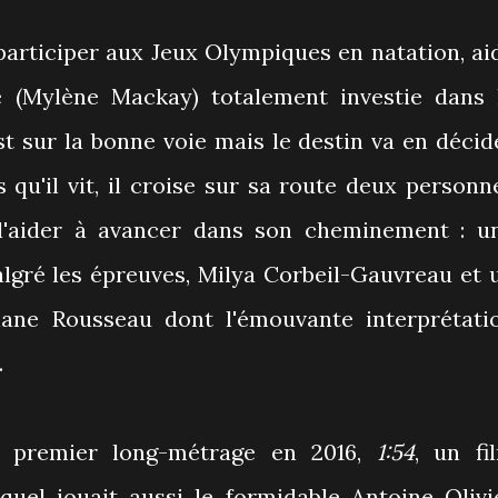
 participer aux Jeux Olympiques en natation, ai
 (Mylène Mackay) totalement investie dans 
st sur la bonne voie mais le destin va en décid
qu'il vit, il croise sur sa route deux personn
 l'aider à avancer dans son cheminement : u
algré les épreuves, Milya Corbeil-Gauvreau et 
ane Rousseau dont l'émouvante interprétati
.
n premier long-métrage en 2016,
1:54
, un fi
quel jouait aussi le formidable Antoine Olivi