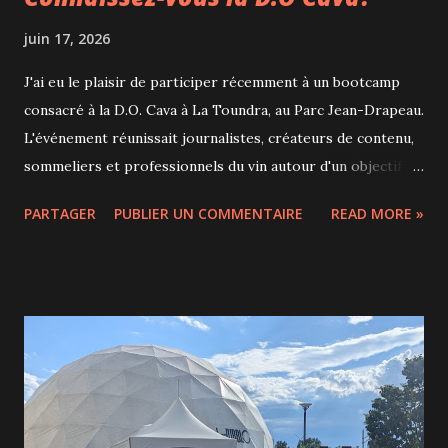
juin 17, 2026
J'ai eu le plaisir de participer récemment à un bootcamp
consacré à la D.O. Cava à La Toundra, au Parc Jean-Drapeau.
L'événement réunissait journalistes, créateurs de contenu,
sommeliers et professionnels du vin autour d'un objectif
clair : mieux faire connaître le cava au Canada et démontrer
PARTAGER
PUBLIER UN COMMENTAIRE
READ MORE »
que ce vin effervescent espagnol mérite d'être apprécié
pour ce qu'il est, et non uniquement comme une alternative
au champagne ou au prosecco. Au cours de cette journée
riche en découvertes, animée notamment par la
sommelière Michelle Bouffard et Judith Manero de la D.O.
Cava, nous avons exploré l'histoire, les cépages, les
classifications et les défis de cette appellation
emblématique. J'ai également eu l'occasion de déguster
douze cavas différents, dont un rosé, ce qui m'a permis de