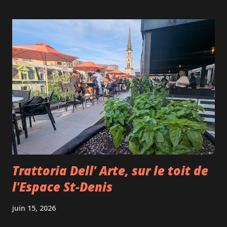
visiteurs dans un univers visuel inspiré de l’espace, des
galaxies, des planètes et des images psychédéliques qui ont
fait la réputation du groupe britannique. L’expérience
marie la musique de l’album culte de 1973 à des visuels
enveloppants conçus pour occuper tout le champ de vision.
Pendant environ 45 minutes, soit la durée de l’album
original, les spectateurs sont transportés dans un voyage
sensoriel où défilent les pièces emblématiques de l’œuvre,
dont Money , Time , Us and Them et Brain Damage .
L’album a été remasterisé en s...
Trattoria Dell' Arte, sur le toit de
l'Espace St-Denis
juin 15, 2026