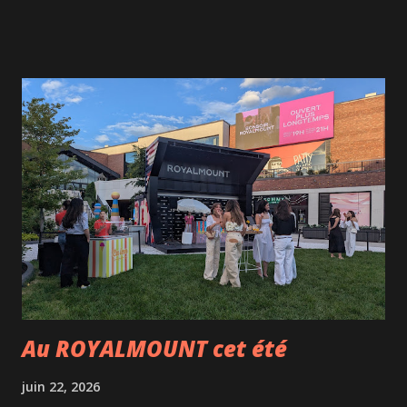
longtemps une référence de la scène gastronomique
montréalaise. Après sa récente métamorphose, le
restaurant propose désormais une expérience encore plus
immersive où le design contemporain, la gastronomie
française et l'art de recevoir se rencontrent avec harmonie.
Nous étions présents lors du lancement de la saison
estivale de la terrasse et avons rapidement compris
pourquoi l'endroit demeure un incontournable. Dès notre
arrivée, l'ambiance chic mais accessible nous a séduits.
Entourée de verdure et à l'abri de l'agitation de la rue
Sherbrooke, la terrasse offre un véritable havre de paix en
plein centre-ville. Cette année,...
Au ROYALMOUNT cet été
juin 22, 2026