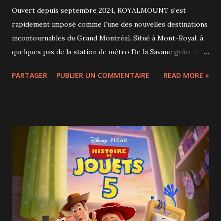
Ouvert depuis septembre 2024, ROYALMOUNT s'est
rapidement imposé comme l'une des nouvelles destinations
incontournables du Grand Montréal. Situé à Mont-Royal, à
quelques pas de la station de métro De la Savane grâce à
une passerelle piétonne couverte et climatisée, le
PARTAGER
PUBLIER UN COMMENTAIRE
READ MORE »
complexe combine magasinage, gastronomie,
divertissement et espaces verts dans un environnement
facilement accessible, autant en transport collectif qu'en
voiture. D'ailleurs, le stationnement est gratuit pour les
quatre premières heures, un avantage appréciable pour
profiter pleinement du site. À l'occasion du lancement de sa
programmation estivale 2026 , auquel nous étions invités,
ROYALMOUNT a dévoilé une série d'activités gratuites qui
animeront son Parc Urbain tout au long de l'été. L'objectif
est clair : faire de cet espace vert un véritable lieu de
rassemblement pour les Montréalais et les visiteurs. Parmi