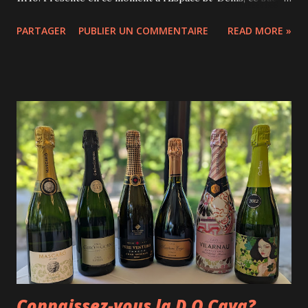
international est de retour à Montréal après avoir déjà
PARTAGER
PUBLIER UN COMMENTAIRE
READ MORE »
conquis le public québécois dans sa version anglophone.
Cette toute première adaptation francophone est plus que
digne de sa réputation. Le concept est aussi improbable
qu’efficace : Céline Dion reprend le contrôle du récit du
Titanic et nous raconte « sa » version de l’histoire. Tout le
monde connaît déjà le destin tragique du célèbre paquebot,
mais ici, l’histoire est revisitée avec énormément de
fraîcheur, de second degré et un sens du comique qui fait
mouche. J’avoue avoir eu une petite crainte avant d’entrer
dans la salle. Les parodies peuvent parfois tomber dans le
potache ou l’humour facile. Or, Titanique évite cet écueil
avec brio. Certes, plusieurs blagues ...
Connaissez-vous la D.O Cava?