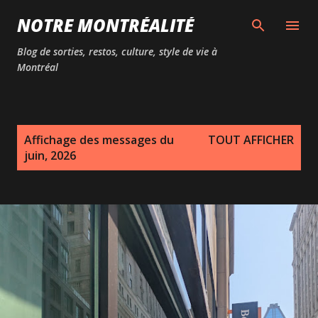
Passer au contenu principal
NOTRE MONTRÉALITÉ
Blog de sorties, restos, culture, style de vie à
Montréal
M
Affichage des messages du
TOUT AFFICHER
e
juin, 2026
s
s
a
g
e
s