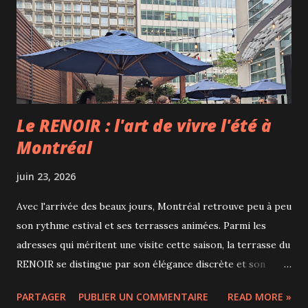
différents obstacles et aménagements qui rendent chaque
trou unique, tout en restant agréable et accessible. L’un des
principaux atouts du mini-golf est sans contredit son
emplacement. On joue à l’extérieur, avec une magnifique vue
sur le fl...
Le RENOIR : l'art de vivre l'été à
Montréal
juin 23, 2026
Avec l'arrivée des beaux jours, Montréal retrouve peu à peu
son rythme estival et ses terrasses animées. Parmi les
adresses qui méritent une visite cette saison, la terrasse du
RENOIR se distingue par son élégance discrète et son
ambiance raffinée au cœur du centre-ville. Situé au sein du
PARTAGER
PUBLIER UN COMMENTAIRE
READ MORE »
Sofitel Montréal Le Carré Doré, le RENOIR est depuis