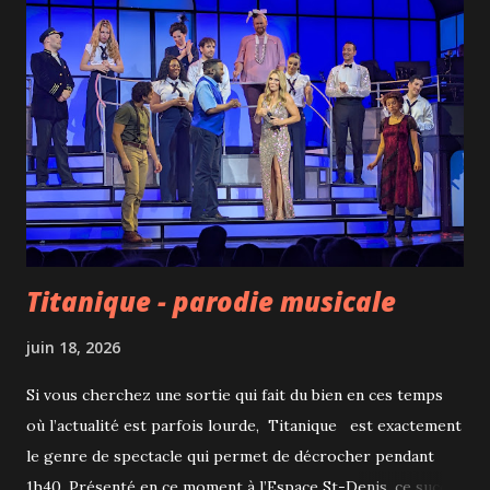
l’importance de préserver l’imagination, le jeu libre et les
moments de connexion humaine. Comme les précédents
volets, Histoire de jouets 5 propose plusieurs niveaux de
lecture. Les enfants riront des nombreuses situations
comiques, tandis que les adultes apprécieront les thèmes
plus profonds abordés avec finesse et les plaisanteries.
L’équilibre entre humour, émotion et réflexion est
particulièrement réussi. Les...
Titanique - parodie musicale
juin 18, 2026
Si vous cherchez une sortie qui fait du bien en ces temps
où l’actualité est parfois lourde, Titanique est exactement
le genre de spectacle qui permet de décrocher pendant
1h40. Présenté en ce moment à l’Espace St-Denis, ce succès