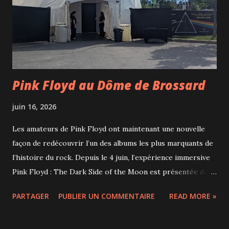
constater à quel point tous les cavas ne se ressemblent pas.
L'histoire du cava remonte à 1872 avec les premières
bouteilles produites selon la méthode traditionnelle, soit
la...
Pink Floyd au Dôme de Brossard
juin 16, 2026
Les amateurs de Pink Floyd ont maintenant une nouvelle
façon de redécouvrir l’un des albums les plus marquants de
l’histoire du rock. Depuis le 4 juin, l’expérience immersive
Pink Floyd : The Dark Side of the Moon est présentée dans
le Dôme Hubblo, installé juste à côté du Théâtre Manuvie,
PARTAGER
PUBLIER UN COMMENTAIRE
READ MORE »
au Quartier DIX30 de Brossard. Dès l’entrée, on comprend
qu’il ne s’agit pas d’un simple concert ou d’une projection
vidéo. Le dôme de projection à 360 degrés plonge les