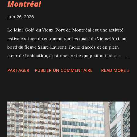
Montréal
juin 26, 2026
Le Mini-Golf du Vieux-Port de Montréal est une activité
estivale située directement sur les quais du Vieux-Port, au
bord du fleuve Saint-Laurent. Facile d’accès et en plein
cœur de l’animation, c’est une sortie qui plaît autant aux
familles qu’aux groupes d’amis à la recherche d’un moment
PARTAGER
PUBLIER UN COMMENTAIRE
READ MORE »
de détente. Le site propose un parcours de 18 trous, divisé
en deux sections de 9 trous. On peut ainsi découvrir deux
ambiances différentes, avec des niveaux de difficulté variés.
Le parcours demeure accessible à tous, que ce soit pour
une première partie de mini-golf ou pour les joueurs plus
expérimentés. À l’accueil, chaque joueur choisit sa couleur
de balle et de bâton, un petit détail qui ajoute une touche
ludique dès le départ. Le parcours est ponctué de