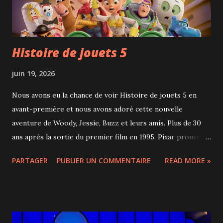
les événements à venir, les 28 et 29 juin, place aux jeunes
sportifs avec Soc...
Histoire de jouets 5
juin 19, 2026
Nous avons eu la chance de voir Histoire de jouets 5 en
avant-première et nous avons adoré cette nouvelle
aventure de Woody, Jessie, Buzz et leurs amis. Plus de 30
ans après la sortie du premier film en 1995, Pixar prouve
que cette franchise adorée des familles a encore beaucoup
PARTAGER
PUBLIER UN COMMENTAIRE
READ MORE »
à offrir. Cette fois, les jouets doivent composer avec une
nouvelle réalité : la place grandissante des écrans dans la
vie des enfants. Le scénario aborde ce sujet avec
intelligence, sans tomber dans la morale facile. Il invite
plutôt à réfléchir à notre relation avec la technologie et à