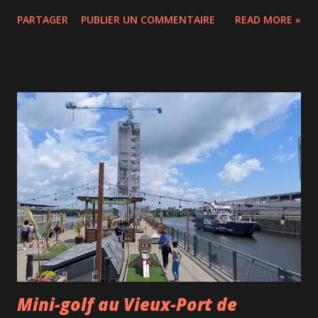
sur le fleuve Saint-Laurent, le Vieux-Montréal, le centre-
PARTAGER
PUBLIER UN COMMENTAIRE
READ MORE »
ville, le mont Royal et, par temps clair, une vue qui s'étend
jusqu'à 28 kilomètres. Ce que nous avons particulièrement
apprécié, c'est le côté intime de l'expérience. Nous avions
notre cabine juste pour notre famille (jusqu'à 8 personnes),
ce qui permet de profiter pleinement du moment, de
prendre des photos sans être dérangés et simplement
d'admirer le paysage à notre rythme. Petit détail qui fait
toute la différence : il est possible de connecter son
téléphone et de faire jouer sa propre musique dans la
cabine. Chacun peut ainsi créer sa propre ambiance, qu'elle
soit romantique, festive ou tout simplement familiale. Une
touche personnalisée qui rend la balade enc...
Mini-golf au Vieux-Port de