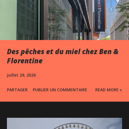
Des pêches et du miel chez Ben &
Florentine
juillet 29, 2026
PARTAGER
PUBLIER UN COMMENTAIRE
READ MORE »