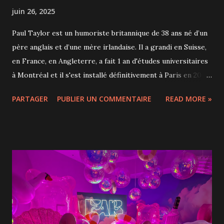
juin 26, 2025
Paul Taylor est un humoriste britannique de 38 ans né d’un
père anglais et d’une mère irlandaise. Il a grandi en Suisse,
en France, en Angleterre, a fait 1 an d'études universitaires
à Montréal et il s'est installé définitivement à Paris en 2009
où il a épousé une Française et eu une petite fille. Il est
PARTAGER
PUBLIER UN COMMENTAIRE
READ MORE »
donc bien placé pour nous parler de multiculturalisme! Paul
Taylor fait du stand-up depuis plus de 10 ans. Après 3
spectacles bilingues - #Franglais en 2016, So British (ou
presque) en 2019, Bisoubye X en 2023 - F* Me, I’m French!
est son premier spectacle entièrement en anglais, centré
sur son expérience d’expatriation. Pendant 1h20, Paul
décortique finement les absurdités et la vie quotidienne en
France, se moque du faible niveau des Français en anglais et
surtout de leur prononciation. Il est totalement aberrant