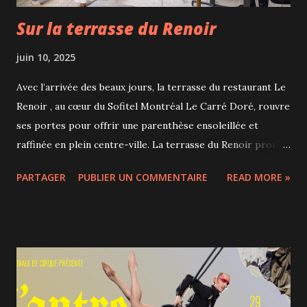
Sur la terrasse du Renoir
juin 10, 2025
Avec l’arrivée des beaux jours, la terrasse du restaurant Le
Renoir , au cœur du Sofitel Montréal Le Carré Doré, rouvre
ses portes pour offrir une parenthèse ensoleillée et
raffinée en plein centre-ville. La terrasse du Renoir promet
une ambiance chic et détendue, un service impeccable et
PARTAGER
PUBLIER UN COMMENTAIRE
READ MORE »
une cuisine signée par le talentueux Chef Olivier Perret,
alliant fraîcheur, créativité et produits du marché. Olivier
Perret a reçu le prestigieux titre de Maître Cuisinier de
France tandis que le restaurant Renoir s'est vu remettre
deux Toques par le guide gastronomique français Gault &
Millau. Les délicieux desserts sont quant à eux le fruit du
chef pâtissier français Paul Peyrat. La cuisine est