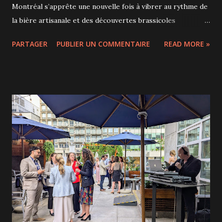
Montréal s’apprête une nouvelle fois à vibrer au rythme de
la bière artisanale et des découvertes brassicoles
internationales avec le retour de cet événement phare,
PARTAGER
PUBLIER UN COMMENTAIRE
READ MORE »
reconnu comme le plus grand festival de bières
internationales en Amérique du Nord. Depuis 1994, plus de
2,2 millions de visiteurs et près de 2 800 brasseries ont été
accueillis et l’édition 2025 entend repousser encore les
limites de l’expérience, avec plus de 38 000 visiteurs
attendus dans ce vaste espace intérieur et extérieur. Cette
année, l’Italie sera à l’honneur, avec une riche sélection de
bières présentées aux côtés de créations québécoises et
internationales. Si vous êtes accompagnés de personnes
qui ne sont pas amatrices de bières, sachez qu'il y aura
aussi une offre variée de vins, cidres, hydromels, spiritueux
et produits sans alcool pour compléter la fête. Le
prélancement de l'événement ...