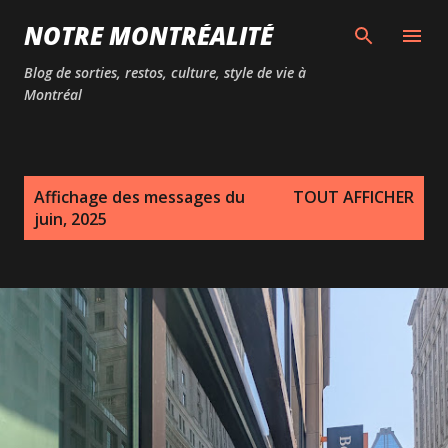
Passer au contenu principal
NOTRE MONTRÉALITÉ
Blog de sorties, restos, culture, style de vie à
Montréal
M
Affichage des messages du
TOUT AFFICHER
e
juin, 2025
s
s
a
g
e
s