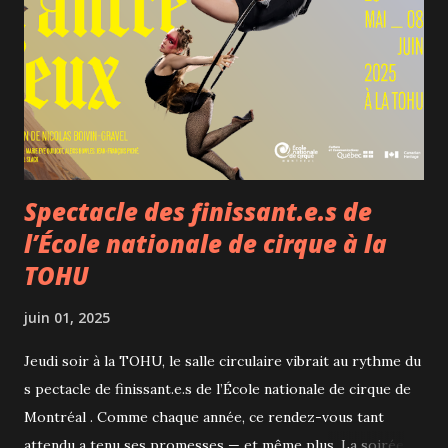
d'inspiration française mais avec un maximum de produits
locaux. Pour le lunch par exemple, une intéressante table
d'hôte 3 services est proposée à 50$ selon l'inspiration du
chef. À la carte, on retrouve des plats français classiques
revisités comme l'œuf en meurette, le vol-au-vent...
Spectacle des finissant.e.s de
l’École nationale de cirque à la
TOHU
juin 01, 2025
Jeudi soir à la TOHU, le salle circulaire vibrait au rythme du
s pectacle de finissant.e.s de l’École nationale de cirque de
Montréal . Comme chaque année, ce rendez-vous tant
attendu a tenu ses promesses — et même plus. La soirée