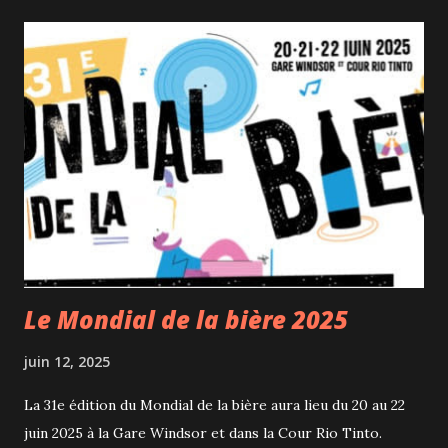
salle, un nouveau spectacle. Cette exposition stimule tous
nos sens : on plonge dans une piscine de balles, on brasse
des billets, on joue dans une salle pleine de cotillons, on
admire des centaines de lanternes... C'est beau et en plus
ça sent bon car des parfums signatures ont été conçus par
une firme de marketing olfactif pour compléter
l'expérience immersive. Les objets ont été pour la plupart
transformés ou recyclés et on nous présente des univers
ludiques, joyeux et colorés qui nous font retomber en
enfance. Cet immense t...
Le Mondial de la bière 2025
juin 12, 2025
La 31e édition du Mondial de la bière aura lieu du 20 au 22
juin 2025 à la Gare Windsor et dans la Cour Rio Tinto.