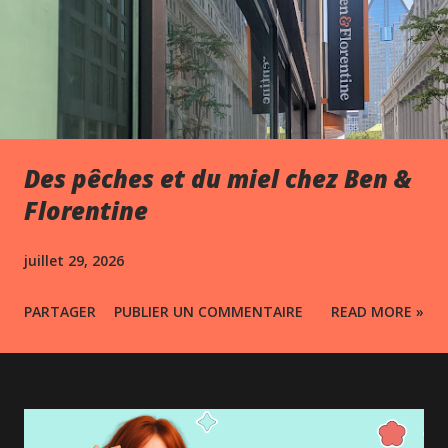
Des pêches et du miel chez Ben &
Florentine
juillet 29, 2026
PARTAGER
PUBLIER UN COMMENTAIRE
READ MORE »