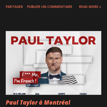
cidres québécois dans une atmosphère festive et détendue.
PARTAGER
PUBLIER UN COMMENTAIRE
READ MORE »
Plus d’une trentaine de producteurs locaux sont présents
pour faire déguster leurs créations : effervescents, rosés,
de glace ou même « de feu », que ce soit au naturel, sous
forme de cocktail ou de slush! Au programme notamment :
Famille Tremblay, Cidre Intrus, Paradoxe, Le Somnambule,
Vergers Archambault, et plusieurs autres artisans ravis
d’échanger avec les festivaliers. Des kiosques
agroalimentaires et food trucks, comme Anita Empanadas,
Farrell, s’ajoutent à l'offre gustative... et ne manquez pas les
fameux beignets aux pommes du Verger Denis
Charbonneau! La SAQ, partenaire officiel, anime des ateliers
de dégustation à l'aveugle et de mixologie pour réinventer
les classiques estivaux à ...
Paul Taylor à Montréal