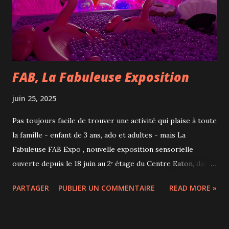
par exemple que des livres musicaux en anglais soient
produits par des non-anglophones et soient truffés
d'erreurs comme il nous le démontre sur scène ave...
FAB, La Fabuleuse Exposition
juin 25, 2025
Pas toujours facile de trouver une activité qui plaise à toute
la famille - enfant de 3 ans, ado et adultes - mais La
Fabuleuse FAB Expo , nouvelle exposition sensorielle
ouverte depuis le 18 juin au 2ᵉ étage du Centre Eaton, dans
l’ancien espace du musée Grévin a réussi cet exploit ! On
PARTAGER
PUBLIER UN COMMENTAIRE
READ MORE »
traverse 21 univers sur 3 étages et on plonge dans une
virée féérique de 1h à 1h30 en déambulant librement dans
des salles qui ne cessent de nous surprendre. À chaque