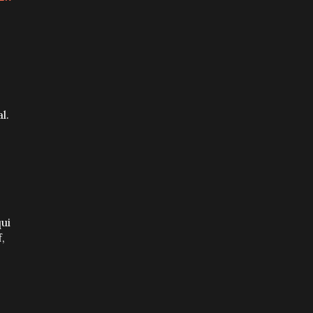
l.
ui
,