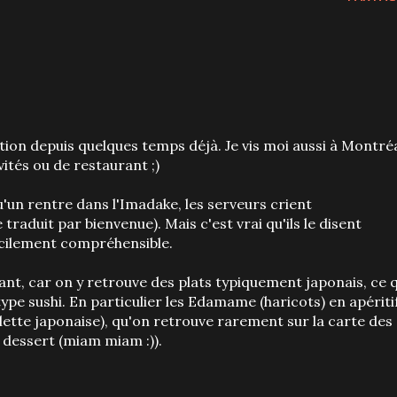
ntion depuis quelques temps déjà. Je vis moi aussi à Montréa
vités ou de restaurant ;)
n rentre dans l'Imadake, les serveurs crient
 traduit par bienvenue). Mais c'est vrai qu'ils le disent
ficilement compréhensible.
ant, car on y retrouve des plats typiquement japonais, ce q
pe sushi. En particulier les Edamame (haricots) en apéritif
ette japonaise), qu'on retrouve rarement sur la carte des
 dessert (miam miam :)).