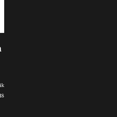
à
ik
18