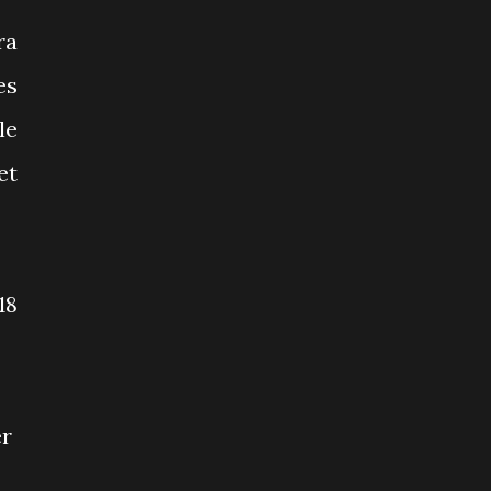
ra
es
le
et
18
er