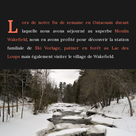
L
ors de notre fin de semaine en Outaouais durant
laquelle nous avons séjourné au superbe
Moulin
Wakefield
, nous en avons profité pour découvrir la station
familiale de
Ski Vorlage
,
patiner en forêt au Lac des
Loups
mais également visiter le village de Wakefield.