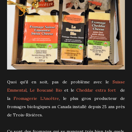
Quoi qu'il en soit, pas de problème avec le
Suisse
Emmental
,
Le Boucané Bio
et le
Cheddar extra fort
de
la
Fromagerie L’Ancêtre
, le plus gros producteur de
fromages biologiques au Canada installé depuis 25 ans près
de Trois-Rivières.
Ce sont des fromages qui se mangent très bien tels quels,