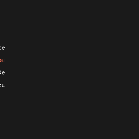
ce
ai
De
eu