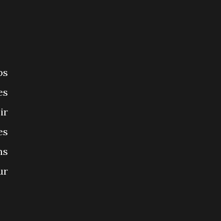
ps
es
ir
es
ns
ur