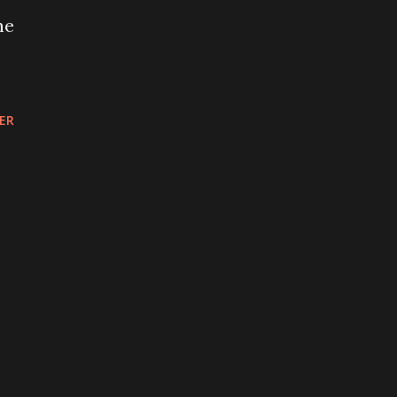
he
ER