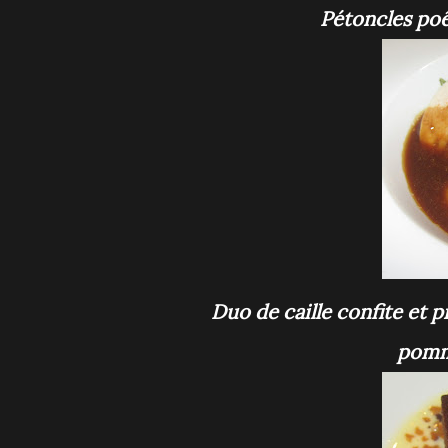
Pétoncles po
Duo de caille confite et pintade farcie au canard, purée de salsifis, sauce
pomme