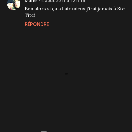
Marie
4 août 2011 à 12 h 16
Ben alors si ça a l'air mieux j'irai jamais à Ste
Tite!
RÉPONDRE
P
u
b