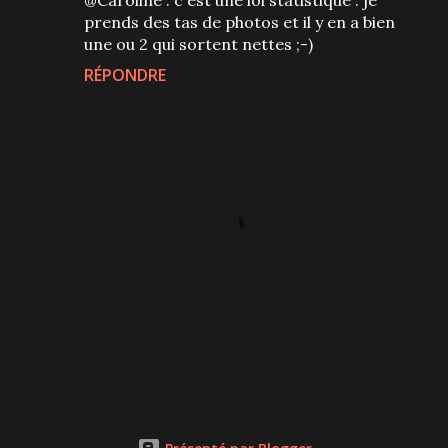
prends des tas de photos et il y en a bien
une ou 2 qui sortent nettes ;-)
RÉPONDRE
P
u
b
l