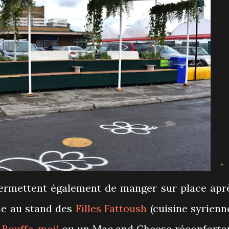
`
permettent également de manger sur place apr
le au stand des
Filles Fattoush
(cuisine syrienne
z
Bouffe-moi!
ou un Mac and Cheese réconforta