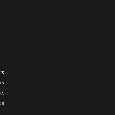
rs
ns
e,
es