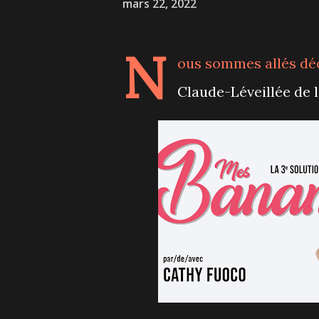
mars 22, 2022
N
ous sommes allés déc
Claude-Léveillée de l