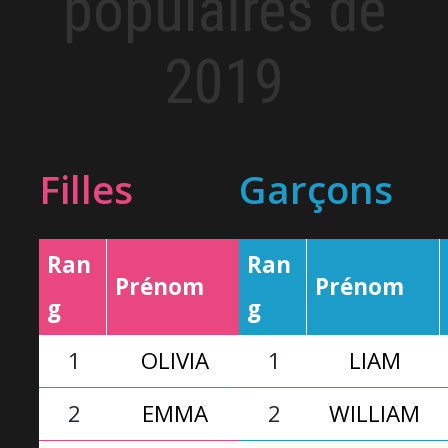
populaires de
2019
Filles
Garçons
Ran
Ran
Prénom
Fréquence
Prénom
g
g
1
OLIVIA
1
549
LIAM
2
EMMA
2
517
WILLIAM