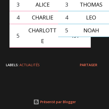
3
ALICE
3
513
THOMAS
4
CHARLIE
4
499
LEO
CHARLOTT
5
NOAH
5
497
E
LABELS:
ACTUALITÉS
PARTAGER
Présenté par Blogger