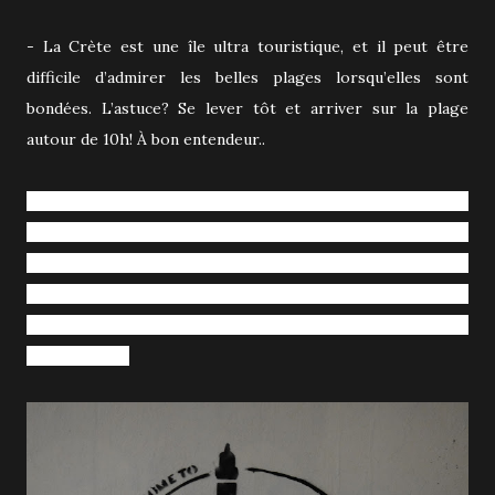
- La Crète est une île ultra touristique, et il peut être
difficile d’admirer les belles plages lorsqu’elles sont
bondées. L’astuce? Se lever tôt et arriver sur la plage
autour de 10h! À bon entendeur..
- Dernière chose : en vivant en Amérique du nord, on ne se
rend plus compte à quel point les Européens fument la
cigarette. Beaucoup de gens fument, partout et tout le
temps, sans se soucier d'incommoder leurs voisins de table
sur la terrasse du restaurant par exemple. Pas toujours
très agréable!