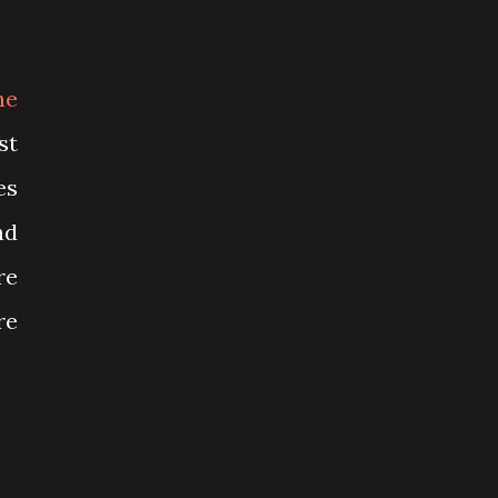
ne
st
es
nd
re
re