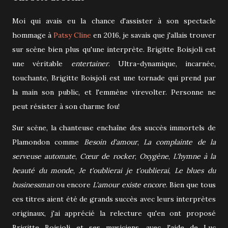
Moi qui avais eu la chance d'assister à son spectacle
hommage à
Patsy Cline
en 2016, je savais que j'allais trouver
sur scène bien plus qu'une interprète. Brigitte Boisjoli est
une véritable
entertainer
. Ultra-dynamique, incarnée,
touchante, Brigitte Boisjoli est une tornade qui prend par
la main son public, et l'emmène virevolter. Personne ne
peut résister à son charme fou!
Sur scène, la chanteuse enchaîne des succès immortels de
Plamondon comme
Besoin d'amour
,
La complainte de la
serveuse automate
,
Cœur de rocker
,
Oxygène
,
L'hymne à la
beauté du monde
,
Je t'oublierai je t'oublierai
,
Le blues du
businessman
ou encore
L'amour existe encore
. Bien que tous
ces titres aient été de grands succès avec leurs interprètes
originaux, j'ai apprécié la relecture qu'en ont proposé
Brigitte Boisjoli et ses musiciens, avec l'aide de Luc