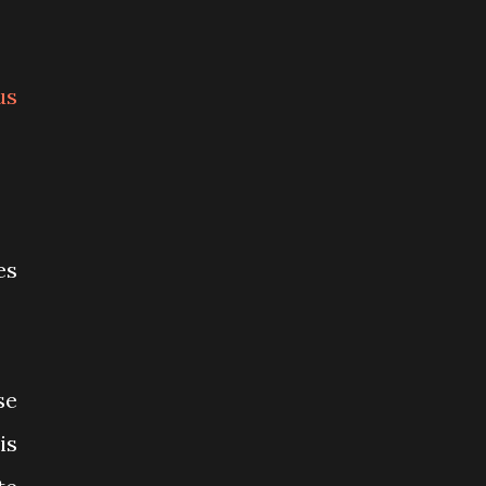
us
es
se
is