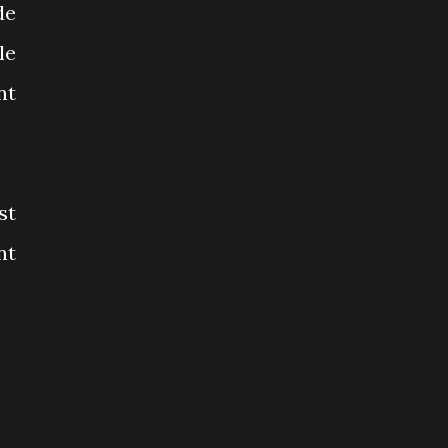
de
le
nt
st
nt