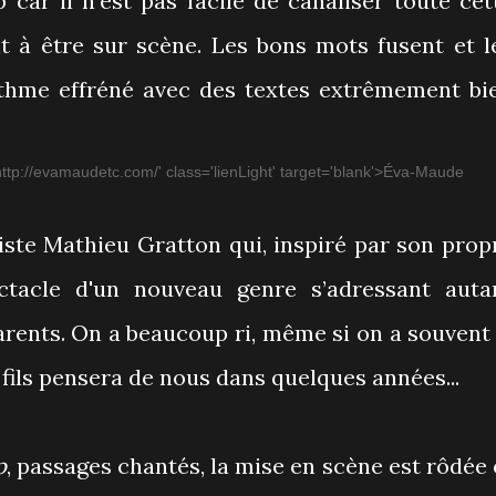
car il n'est pas facile de canaliser toute cet
nt à être sur scène. Les bons mots fusent et l
ythme effréné avec des textes extrêmement bi
iste Mathieu Gratton qui, inspiré par son prop
ectacle d'un nouveau genre s’adressant auta
arents. On a beaucoup ri, même si on a souvent 
fils pensera de nous dans quelques années...
p
, passages chantés, la mise en scène est rôdée 