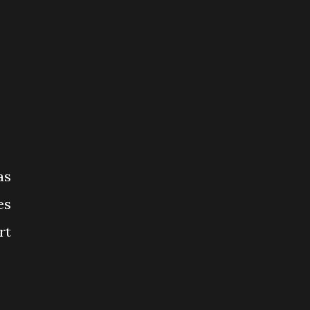
as
es
rt