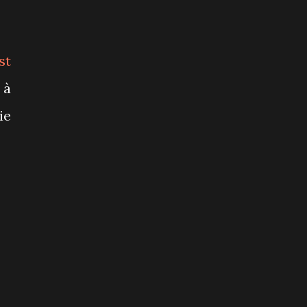
st
 à
ie