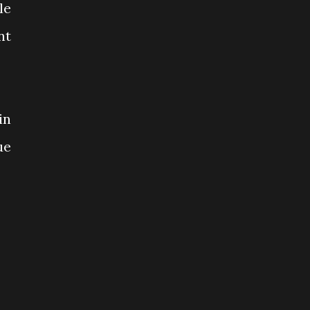
le
nt
in
ue