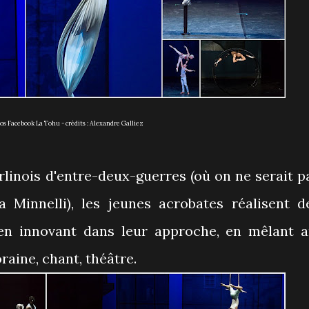
tos Facebook La Tohu - crédits : Alexandre Galliez
linois d'entre-deux-guerres (où on ne serait p
 Minnelli), les jeunes acrobates réalisent d
en innovant dans leur approche, en mêlant a
aine, chant, théâtre.