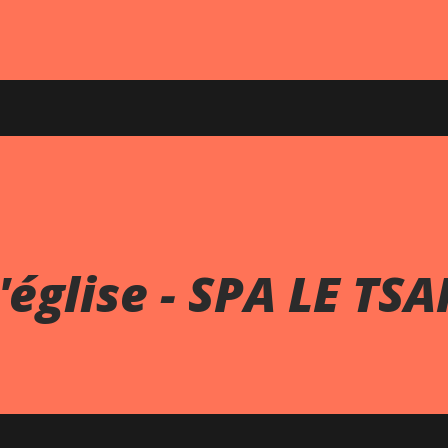
'église - SPA LE TSA