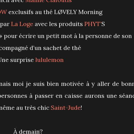
OW
exclusifs au thé LØVELY Morning
 par
La Loge
avec les produits
PHYT’
S
compagné d’un sachet de thé
 Une surprise
lululemon
mais moi je suis bien motivée à y aller de bon
personnes à passer en caisse aurons une séan
 même au très chic
Saint-Jude
!
À demain?