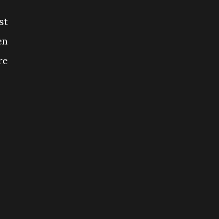
st
en
re