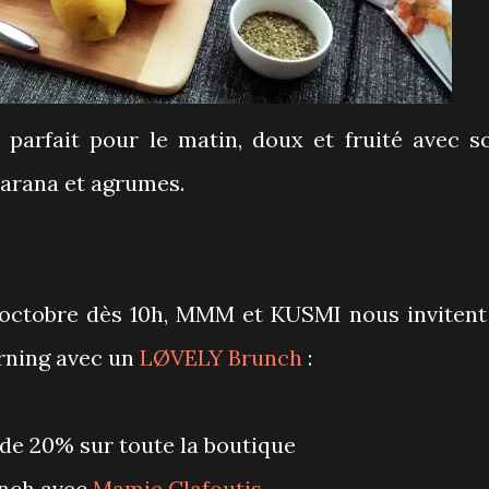
parfait pour le matin, doux et fruité avec s
uarana et agrumes.
octobre dès 10h, MMM et KUSMI nous invitent
rning avec un
LØVELY Brunch
:
s de 20% sur toute la boutique
unch avec
Mamie Clafoutis