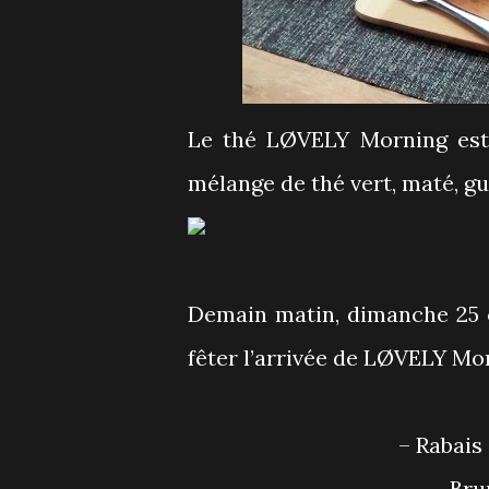
Le thé LØVELY Morning est 
mélange de thé vert, maté, g
Demain matin, dimanche 25 
fêter l’arrivée de LØVELY Mo
– Rabai
– Br