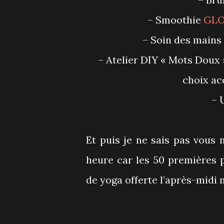
– Smoothie
GL
– Soin des mains
– Atelier DIY « Mots Doux » pour écrire un petit mot à la personne de son
choix ac
–
Et puis je ne sais pas vous 
heure car les 50 premières 
de yoga offerte l’après-midi