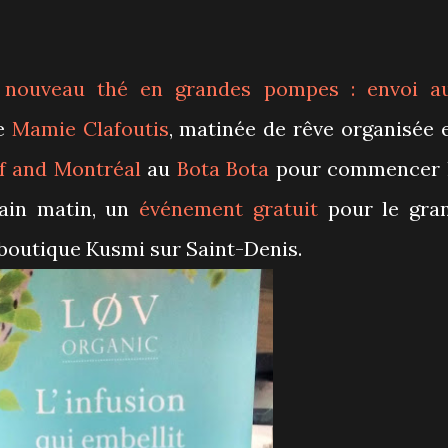
 nouveau thé en grandes pompes : envoi a
ne
Mamie Clafoutis
, matinée de rêve organisée 
f and Montréal
au
Bota Bota
pour commencer 
ain matin, un
événement gratuit
pour le gra
 boutique Kusmi sur Saint-Denis.