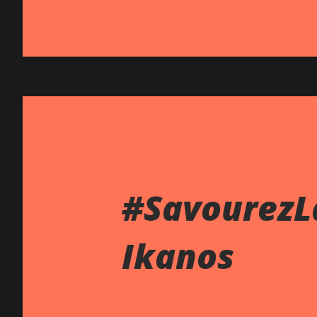
#SavourezLa
Ikanos