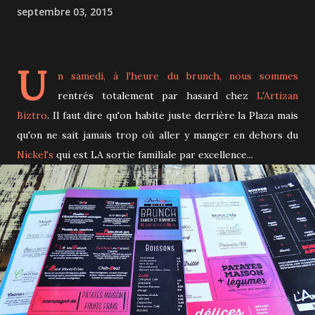
septembre 03, 2015
U
n samedi, à l'heure du brunch, nous sommes
rentrés totalement par hasard chez
L'Artizan
Biztro
. Il faut dire qu'on habite juste derrière la Plaza mais
qu'on ne sait jamais trop où aller y manger en dehors du
Nickel's
qui est LA sortie familiale par excellence...