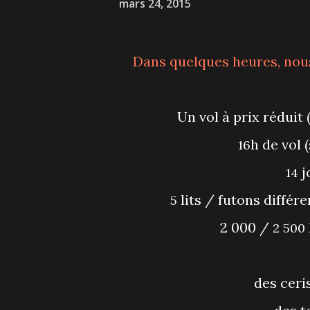
mars 24, 2015
Dans quelques heures, no
Un vol à prix réduit 
h de vol 
16
j
14
lits / futons différe
5
2 000 /
2 500
des cer