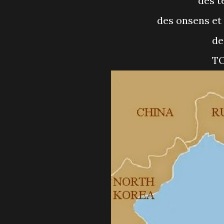
des 
des onsens e
d