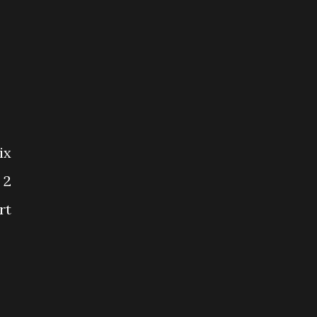
ix
 2
rt