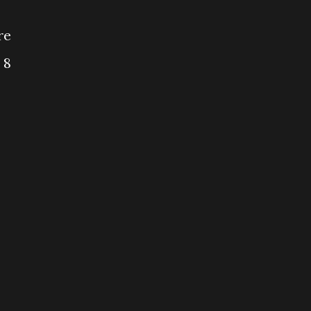
re
 8