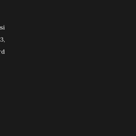
si
3,
rd