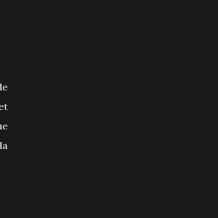
de
et
ue
la