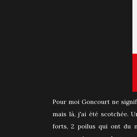
Pour moi Goncourt ne signifie pas nécessairement livre que j'ai plaisir à lire
mais là, j'ai été scotchée. 
forts, 2 poilus qui ont du