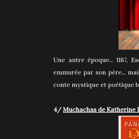
Une autre époque... 1187, Esclarmonde refuse de se marier et se retrouve
emmurée par son père... mai
conte mystique et poétique bi
4/
Muchachas de Katherine 