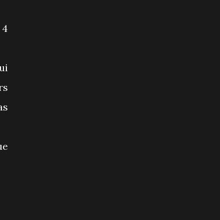
 4
ui
rs
as
ue