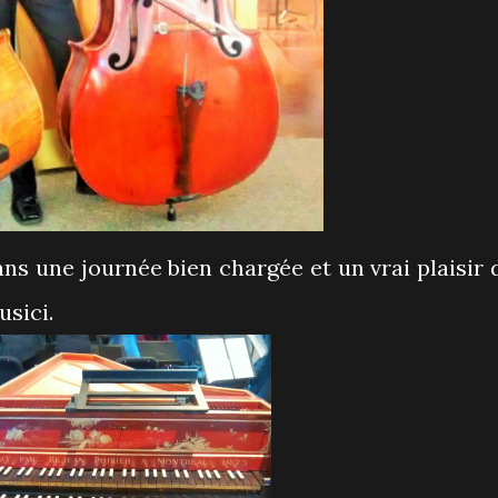
ns une journée bien chargée et un vrai plaisir 
usici.