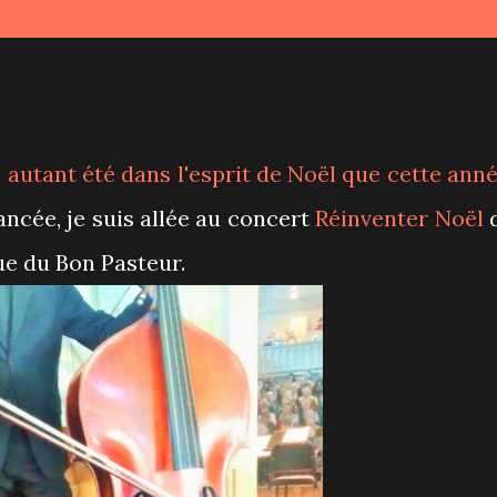
s autant été dans l'esprit de Noël que cette anné
ncée, je suis allée au concert
Réinventer Noël
d
ue du Bon Pasteur.