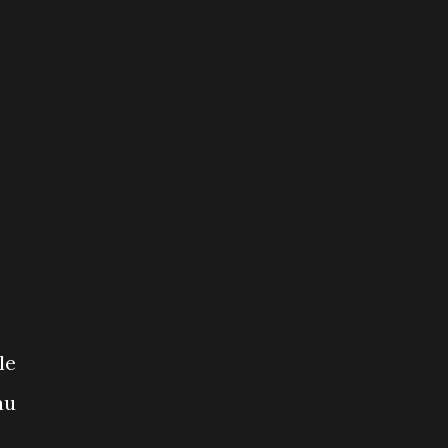
le
au