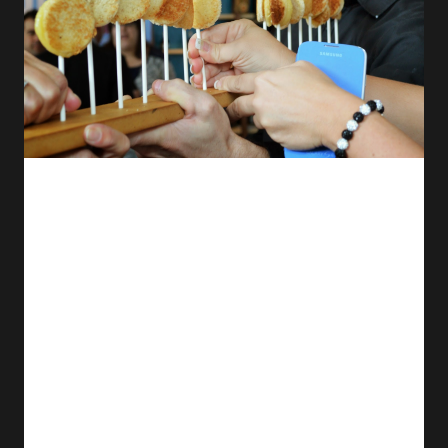
Grilled cheese en lollipop.
C'était un bel événement pour féliciter Jérémy Demay, et
n'oublions pas que ce n'était que son premier one-man-show! Je
suis très fière de mon compatriote et lui souhaite une belle et
longue carrière dans notre pays d'adoption.
Une nouvelle série de supplémentaires de Ça arrête pu d'bien
aller! de Jérémy Demay sera présentée au Théâtre St-Denis les