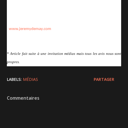
30 et 31 octobre et le 1er novembre 2014.
Pour plus d'informations et toutes les dates de tournée
:
www.jeremydemay.com
* Article fait suite à une invitation médias mais tous les avis nous sont
propres.
LABELS:
MÉDIAS
PARTAGER
Commentaires