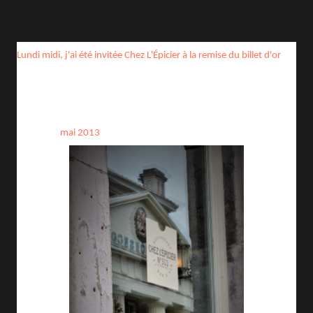
Lundi midi, j'ai été invitée
Chez L'Épicier
à la remise du billet d'or
(50 000 billets vendus) pour le spectacle "Ça arrête pu d'bien
aller!" de Jérémy Demay. J'étais allée voir ce spectacle un peu par
hasard en
mai 2013
et j'avais adoré.