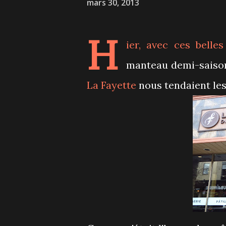
mars 30, 2013
H
ier, avec ces bell
manteau demi-saison 
La Fayette
nous tendaient les