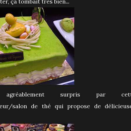
er, ça tombait très bien...
gréablement surpris par cett
iteur/salon de thé qui propose de délicieus