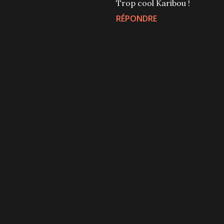
Trop cool Karibou !
RÉPONDRE
P
u
b
l
i