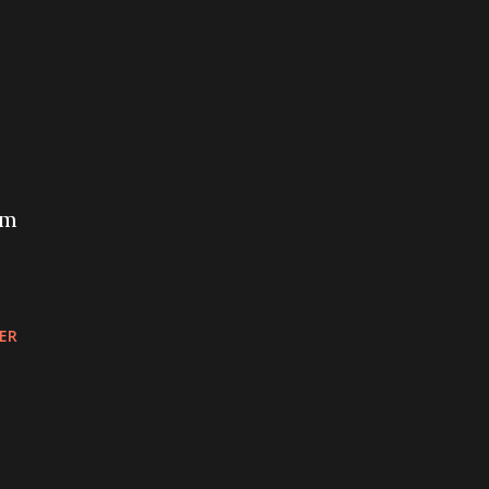
am
ER