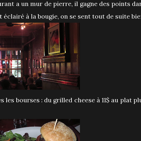
rant a un mur de pierre, il gagne des points da
 éclairé à la bougie, on se sent tout de suite bie
es les bourses : du grilled cheese à 11$ au plat pl